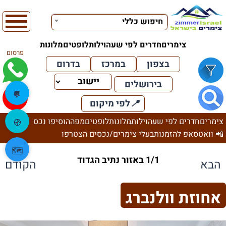
חיפוש כללי
צימרים
חדרים לפי שעה
וילות
לופטים
מלונות
פרסום
בצפון
במרכז
בדרום
בירושלים
💬
📍
לפי מיקום
צימרים
חדרים לפי שעה
וילות
מלונות
לופטים
מפה
הוסיפו נכס
🧭
📲 וואטסאפ להזמנות
בעלי צימרים/נכסים הצטרפו
🗺️
1/1 באזור נתיב הגדוד
הבא
הקודם
אחוזת וולנברג