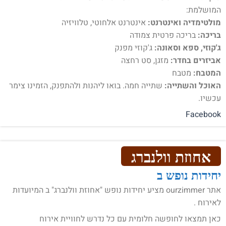
המושלמת:
מולטימדיה ואינטרנט:
אינטרנט אלחוטי, טלוויזיה
בריכה:
בריכה פרטית צמודה
ג'קוזי, ספא וסאונה:
ג'קוזי מפנק
אביזרים בחדר:
מזגן, סט רחצה
המטבח:
מטבח
האוכל והשתייה:
שתייה חמה. בואו ליהנות ולהתפנק, הזמינו צימר
עכשיו.
Facebook
אחוזת וולנברג
יחידות נופש ב
אתר ourzimmer מציע יחידות נופש "אחוזת וולנברג" ב המיועדות
לאירוח .
כאן תמצאו לחופשה חלומית עם כל נדרש לחוויית אירוח