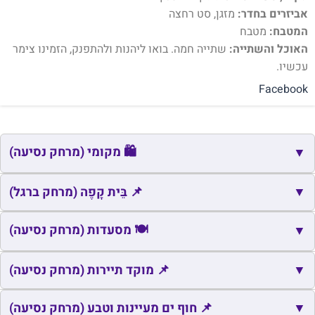
אביזרים בחדר:
מזגן, סט רחצה
המטבח:
מטבח
האוכל והשתייה:
שתייה חמה. בואו ליהנות ולהתפנק, הזמינו צימר
עכשיו.
Facebook
🛍️ מקומי (מרחק נסיעה)
▼
🛍️
▼
שם
כתובת
מרחק
זמן
📌 בֵּית קָפֶה (מרחק ברגל)
🛍️
נתיב הגדוד
נתיב הגדוד
0.0
0
📌
שם
כתובת
מרחק
🍽️ מסעדות (מרחק נסיעה)
זמן
▼
🛍️
גילגל
גילגל
2.0
5
הבוסתן אש
איזור תעשייה אש, קודש,
🍽️
📌
▼
שם
כתובת
מרחק
📌 מוקד תיירות (מרחק נסיעה)
זמן
0
0.0
קודש
שילה
مطعم واستراحة ابو
Str 90 Auja, Jericho,
📌
▼
שם
כתובת
מרחק
📌 חוף ים מעיינות וטבע (מרחק נסיעה)
זמן
🍽️
📌
7
7.3
0
0.0
1 Nati rom st, Esh kodesh
Lev Haolam