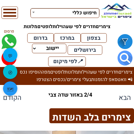
חיפוש כללי
צימרים
חדרים לפי שעה
וילות
לופטים
מלונות
פרסום
בצפון
במרכז
בדרום
בירושלים
💬
📍
לפי מיקום
צימרים
חדרים לפי שעה
וילות
מלונות
לופטים
מפה
הוסיפו נכס
🧭
📲 וואטסאפ להזמנות
בעלי צימרים/נכסים הצטרפו
🗺️
2/4 באזור שדה צבי
הבא
הקודם
צימרים בלב השדות