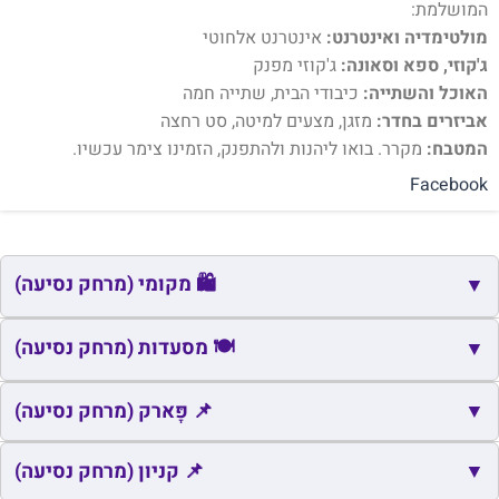
המושלמת:
מולטימדיה ואינטרנט:
אינטרנט אלחוטי
ג'קוזי, ספא וסאונה:
ג'קוזי מפנק
האוכל והשתייה:
כיבודי הבית, שתייה חמה
אביזרים בחדר:
מזגן, מצעים למיטה, סט רחצה
המטבח:
מקרר. בואו ליהנות ולהתפנק, הזמינו צימר עכשיו.
Facebook
🛍️ מקומי (מרחק נסיעה)
▼
🛍️
שם
כתובת
מרחק
🍽️ מסעדות (מרחק נסיעה)
זמן
▼
🛍️
שדה צבי
שדה צבי
0.5
2
🍽️
▼
שם
כתובת
מרחק
📌 פָּארק (מרחק נסיעה)
זמן
🛍️
מועצה אזורית מרחבים
מועצה אזורית מרחבים
2.7
7
Buni שווארמה
📌
▼
שם
כתובת
מרחק
זמן
📌 קניון (מרחק נסיעה)
🍽️
ישראל
6.1
8
ופלאפל