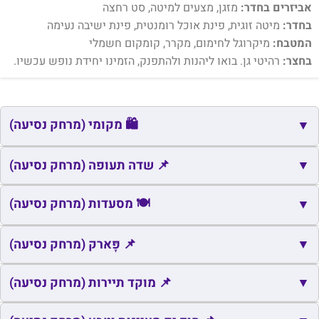
אביזרים בחדר:
מזגן, מצעים למיטה, סט רחצה
בחדר:
מיטה זוגית, פינת אוכל רומנטית, פינת ישיבה נעימה
המטבח:
מיקרוגל לחימום, מקרר, קומקום חשמלי
בחצר:
רהיטי גן. בואו ליהנות ולהתפנק, הזמינו יחידת נופש עכשיו.
🛍️ מקומי (מרחק נסיעה)
▼
🛍️
▼
שם
כתובת
מרחק
זמן
📌 שדה תעופה (מרחק נסיעה)
🛍️
יהל
יהל
0.1
1
📌
שם
כתובת
מרחק
🍽️ מסעדות (מרחק נסיעה)
זמן
▼
נמל התעופה הבינלאומי ע"ש אילן ואסף
באר
🍽️
📌
▼
שם
כתובת
מרחק
📌 פָּארק (מרחק נסיעה)
זמן
34
48.5
רמון
אורה
🍽️
בית משפחת בריגמן
יהל 125, יהל
0.1
1
📌
▼
שם
כתובת
מרחק
📌 מוקד תיירות (מרחק נסיעה)
זמן
🍽️
קיבוץ יהל
יהל
0.1
1
📌
وادي عربه
X6J7+63, رحمة،
0.0
0