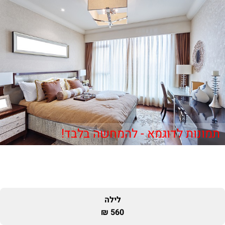
תמונות לדוגמא - להמחשה בלבד!
לילה
560 ₪