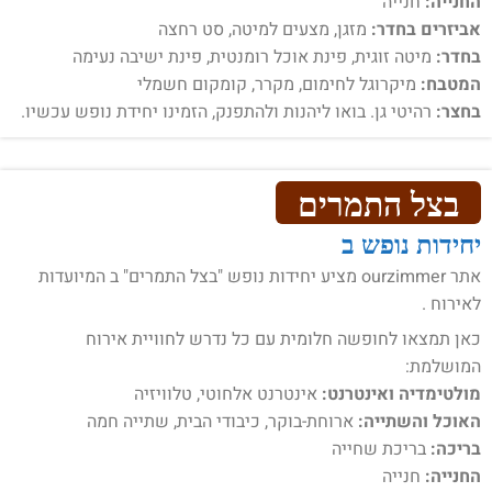
החנייה:
חנייה
אביזרים בחדר:
מזגן, מצעים למיטה, סט רחצה
בחדר:
מיטה זוגית, פינת אוכל רומנטית, פינת ישיבה נעימה
המטבח:
מיקרוגל לחימום, מקרר, קומקום חשמלי
בחצר:
רהיטי גן. בואו ליהנות ולהתפנק, הזמינו יחידת נופש עכשיו.
בצל התמרים
יחידות נופש ב
אתר ourzimmer מציע יחידות נופש "בצל התמרים" ב המיועדות
לאירוח .
כאן תמצאו לחופשה חלומית עם כל נדרש לחוויית אירוח
המושלמת:
מולטימדיה ואינטרנט:
אינטרנט אלחוטי, טלוויזיה
האוכל והשתייה:
ארוחת-בוקר, כיבודי הבית, שתייה חמה
בריכה:
בריכת שחייה
החנייה:
חנייה