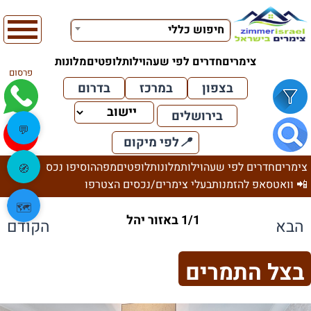
חיפוש כללי
צימרים
חדרים לפי שעה
וילות
לופטים
מלונות
פרסום
בצפון
במרכז
בדרום
בירושלים
💬
📍
לפי מיקום
צימרים
חדרים לפי שעה
וילות
מלונות
לופטים
מפה
הוסיפו נכס
🧭
📲 וואטסאפ להזמנות
בעלי צימרים/נכסים הצטרפו
🗺️
1/1 באזור יהל
הבא
הקודם
בצל התמרים