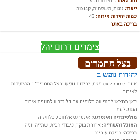
סוג האתר:
יחידות נופש
ייעוד:
זוגות, משפחות, קבוצות
כמות יחידות אירוח:
43
בריכה באתר
צימרים דרום יהל
בצל התמרים
יחידות נופש ב
אתר ourzimmer מציע יחידות נופש "בצל התמרים" ב המיועדות
לאירוח .
כאן תמצאו לחופשה חלומית עם כל נדרש לחוויית אירוח
המושלמת:
מולטימדיה ואינטרנט:
אינטרנט אלחוטי, טלוויזיה
האוכל והשתייה:
ארוחת-בוקר, כיבודי הבית, שתייה חמה
בריכה:
בריכת שחייה