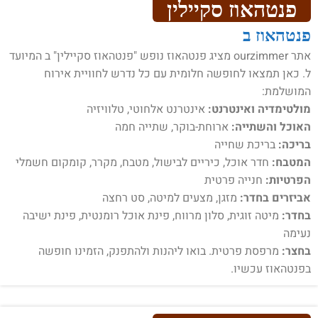
פנטהאוז סקיילין
פנטהאוז ב
אתר ourzimmer מציג פנטהאוז נופש "פנטהאוז סקיילין" ב המיועד
ל. כאן תמצאו לחופשה חלומית עם כל נדרש לחוויית אירוח
המושלמת:
מולטימדיה ואינטרנט:
אינטרנט אלחוטי, טלוויזיה
האוכל והשתייה:
ארוחת-בוקר, שתייה חמה
בריכה:
בריכת שחייה
המטבח:
חדר אוכל, כיריים לבישול, מטבח, מקרר, קומקום חשמלי
הפרטיות:
חנייה פרטית
אביזרים בחדר:
מזגן, מצעים למיטה, סט רחצה
בחדר:
מיטה זוגית, סלון מרווח, פינת אוכל רומנטית, פינת ישיבה
נעימה
בחצר:
מרפסת פרטית. בואו ליהנות ולהתפנק, הזמינו חופשה
בפנטהאוז עכשיו.