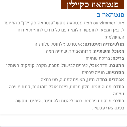
פנטהאוז סקיילין
פנטהאוז ב
אתר ourzimmer מציג פנטהאוז נופש "פנטהאוז סקיילין" ב המיועד
ל. כאן תמצאו לחופשה חלומית עם כל נדרש לחוויית אירוח
המושלמת:
מולטימדיה ואינטרנט:
אינטרנט אלחוטי, טלוויזיה
האוכל והשתייה:
ארוחת-בוקר, שתייה חמה
בריכה:
בריכת שחייה
המטבח:
חדר אוכל, כיריים לבישול, מטבח, מקרר, קומקום חשמלי
הפרטיות:
חנייה פרטית
אביזרים בחדר:
מזגן, מצעים למיטה, סט רחצה
בחדר:
מיטה זוגית, סלון מרווח, פינת אוכל רומנטית, פינת ישיבה
נעימה
בחצר:
מרפסת פרטית. בואו ליהנות ולהתפנק, הזמינו חופשה
בפנטהאוז עכשיו.