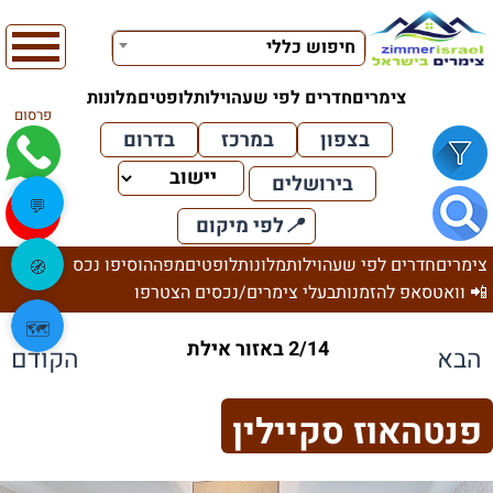
חיפוש כללי
צימרים
חדרים לפי שעה
וילות
לופטים
מלונות
פרסום
בצפון
במרכז
בדרום
בירושלים
💬
📍
לפי מיקום
צימרים
חדרים לפי שעה
וילות
מלונות
לופטים
מפה
הוסיפו נכס
🧭
📲 וואטסאפ להזמנות
בעלי צימרים/נכסים הצטרפו
🗺️
2/14 באזור אילת
הבא
הקודם
פנטהאוז סקיילין