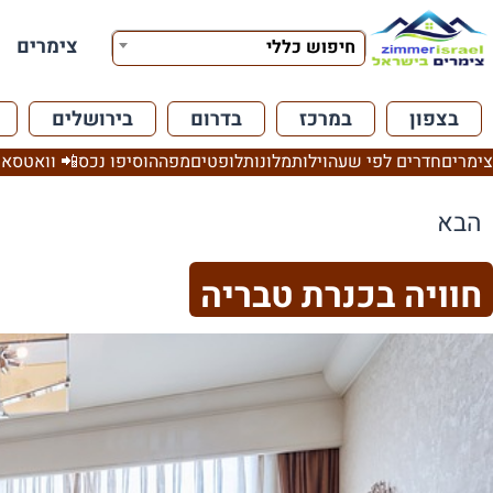
צימרים
חיפוש כללי
בצפון
במרכז
בדרום
בירושלים
צימרים
חדרים לפי שעה
וילות
מלונות
לופטים
מפה
הוסיפו נכס
📲 וואטסאפ
הבא
חוויה בכנרת טבריה