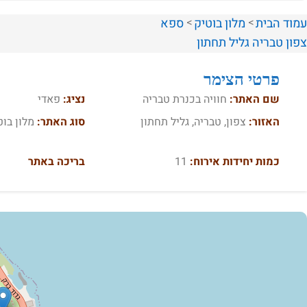
עמוד הבית
מלון בוטיק
ספא
צפון
טבריה
גליל תחתון
פרטי הצימר
שם האתר:
חוויה בכנרת טבריה
נציג:
פאדי
האזור:
צפון, טבריה, גליל תחתון
סוג האתר:
מלון בוט
כמות יחידות אירוח:
11
בריכה באתר