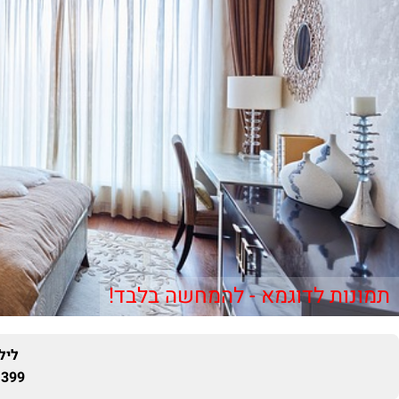
תמונות לדוגמא - להמחשה בלבד!
ליל
399 ₪