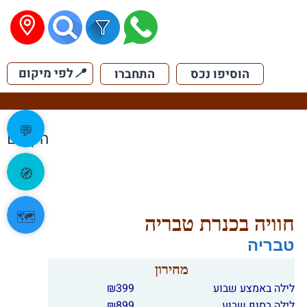
📍
לפי מיקום
הוסיפו נכס
התחברו
💬
הקודם
🧭
🗺️
חוויה בכנרת טבריה
טבריה
מחירון
לילה באמצע שבוע
399
₪
לילה בסוף שבוע
899
₪