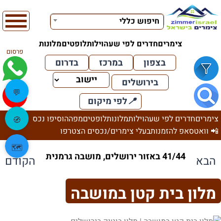
חיפוש כללי
צימרים
חדרים לפי שעה
וילות
לופטים
מלונות
פרסום
בצפון
במרכז
בדרום
בירושלים
💬
📍
לפי מיקום
צימרים
חדרים לפי שעה
וילות
מלונות
לופטים
מפה
הוסיפו נכס
🧭
📲 וואטסאפ להזמנות
בעלי צימרים/נכסים הצטרפו
🗺️
41/44 באזור ירושלים, מושבה גרמנית
הבא
הקודם
מלון בית קטן במושבה