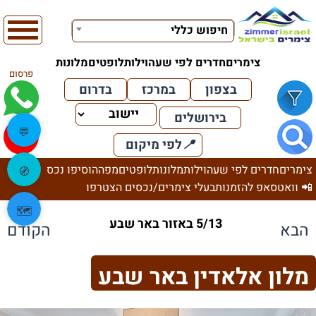
חיפוש כללי
צימרים
חדרים לפי שעה
וילות
לופטים
מלונות
פרסום
בצפון
במרכז
בדרום
בירושלים
💬
📍
לפי מיקום
צימרים
חדרים לפי שעה
וילות
מלונות
לופטים
מפה
הוסיפו נכס
🧭
📲 וואטסאפ להזמנות
בעלי צימרים/נכסים הצטרפו
🗺️
5/13 באזור באר שבע
הבא
הקודם
מלון אלאדין באר שבע