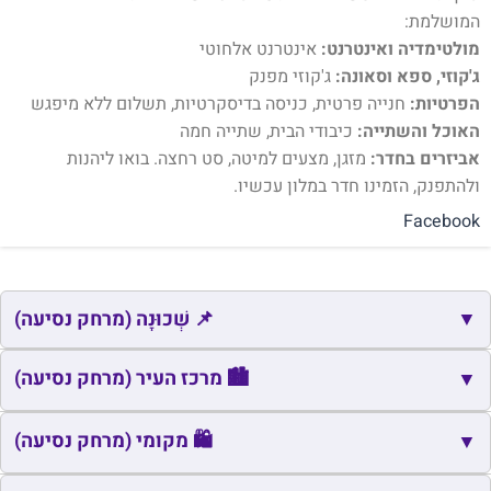
המושלמת:
מולטימדיה ואינטרנט:
אינטרנט אלחוטי
ג'קוזי, ספא וסאונה:
ג'קוזי מפנק
הפרטיות:
חנייה פרטית, כניסה בדיסקרטיות, תשלום ללא מיפגש
האוכל והשתייה:
כיבודי הבית, שתייה חמה
אביזרים בחדר:
מזגן, מצעים למיטה, סט רחצה. בואו ליהנות
ולהתפנק, הזמינו חדר במלון עכשיו.
Facebook
▼
📌 שְׁכוּנָה (מרחק נסיעה)
📌
שם
כתובת
מרחק
זמן
🏙️ מרכז העיר (מרחק נסיעה)
▼
📌
נווה נוי
אל-ח'רומי
2.4
6
🏙️
שם
כתובת
מרחק
🛍️ מקומי (מרחק נסיעה)
זמן
▼
📌
העיר העתיקה
באר שבע
2.0
7