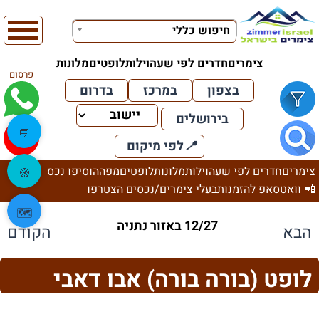
חיפוש כללי
צימרים
חדרים לפי שעה
וילות
לופטים
מלונות
פרסום
בצפון
במרכז
בדרום
בירושלים
💬
📍
לפי מיקום
צימרים
חדרים לפי שעה
וילות
מלונות
לופטים
מפה
הוסיפו נכס
🧭
📲 וואטסאפ להזמנות
בעלי צימרים/נכסים הצטרפו
🗺️
12/27 באזור נתניה
הבא
הקודם
לופט (בורה בורה) אבו דאבי
בוטיק נתניה