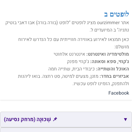
נתניה
לופטים ב
אתר ourzimmer מציג לופטים "לופט (בורה בורה) אבו דאבי בוטיק
נתניה" ב המיועדים ל.
כאן תמצאו לאירוע באווירה חווייתית עם כל הנדרש לאירוח
מושלם:
מולטימדיה ואינטרנט:
אינטרנט אלחוטי
ג'קוזי, ספא וסאונה:
ג'קוזי מפנק
האוכל והשתייה:
כיבודי הבית, שתייה חמה
אביזרים בחדר:
מזגן, מצעים למיטה, סט רחצה. בואו ליהנות
ולהתפנק, הזמינו לופט עכשיו.
Facebook
▼
📌 שְׁכוּנָה (מרחק נסיעה)