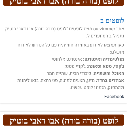
לופט (בורה בורה) אבו דאבי בוטיק
נתניה
לופטים ב
אתר ourzimmer מציג לופטים "לופט (בורה בורה) אבו דאבי בוטיק
נתניה" ב המיועדים ל.
כאן תמצאו לאירוע באווירה חווייתית עם כל הנדרש לאירוח
מושלם:
מולטימדיה ואינטרנט:
אינטרנט אלחוטי
ג'קוזי, ספא וסאונה:
ג'קוזי מפנק
האוכל והשתייה:
כיבודי הבית, שתייה חמה
אביזרים בחדר:
מזגן, מצעים למיטה, סט רחצה. בואו ליהנות
ולהתפנק, הזמינו לופט עכשיו.
Facebook
לופט (בורה בורה) אבו דאבי בוטיק