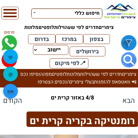
חיפוש כללי
צימרים
חדרים לפי שעה
וילות
לופטים
מלונות
פרסום
בצפון
במרכז
בדרום
בירושלים
💬
📍
לפי מיקום
צימרים
חדרים לפי שעה
וילות
מלונות
לופטים
מפה
הוסיפו נכס
🧭
📲 וואטסאפ להזמנות
בעלי צימרים/נכסים הצטרפו
🗺️
4/8 באזור קרית ים
הבא
הקודם
רומנטיקה בקריה קרית ים