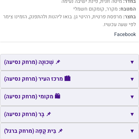
בחדר:
מיטה זוגית, פינת ישיבה נעימה
המטבח:
מקרר, קומקום חשמלי
בחצר:
מרפסת פרטית, רהיטי גן. בואו ליהנות ולהתפנק, הזמינו צימר
לפי שעה עכשיו.
Facebook
▼
📌 שְׁכוּנָה (מרחק נסיעה)
📌
שם
כתובת
מרחק
זמן
🏙️ מרכז העיר (מרחק נסיעה)
▼
📌
קרית שמואל
חיפה
0.9
3
🏙️
שם
כתובת
מרחק
זמן
🛍️ מקומי (מרחק נסיעה)
▼
📌
בנה ביתך
קרית ים
1.1
4
🏙️
כיכר בנימין אפרת
קרית ים
0.3
1
🛍️
▼
שם
כתובת
מרחק
זמן
📌 בָּר (מרחק נסיעה)
🛍️
קרית מוצקין
קרית מוצקין
1.1
4
📌
▼
שם
כתובת
מרחק
📌 בֵּית קָפֶה (מרחק ברגל)
זמן