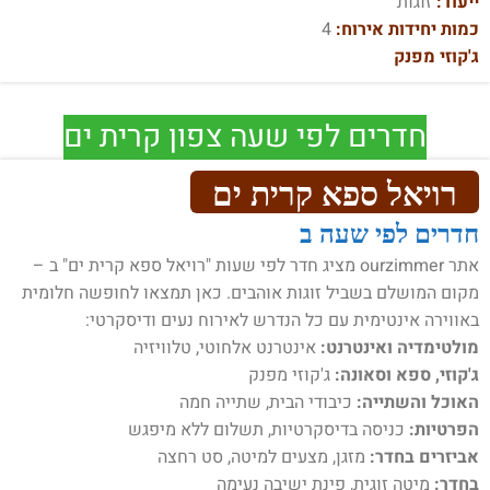
ייעוד:
זוגות
כמות יחידות אירוח:
4
ג'קוזי מפנק
חדרים לפי שעה צפון קרית ים
רויאל ספא קרית ים
חדרים לפי שעה ב
אתר ourzimmer מציג חדר לפי שעות "רויאל ספא קרית ים" ב –
מקום המושלם בשביל זוגות אוהבים. כאן תמצאו לחופשה חלומית
באווירה אינטימית עם כל הנדרש לאירוח נעים ודיסקרטי:
מולטימדיה ואינטרנט:
אינטרנט אלחוטי, טלוויזיה
ג'קוזי, ספא וסאונה:
ג'קוזי מפנק
האוכל והשתייה:
כיבודי הבית, שתייה חמה
הפרטיות:
כניסה בדיסקרטיות, תשלום ללא מיפגש
אביזרים בחדר:
מזגן, מצעים למיטה, סט רחצה
בחדר:
מיטה זוגית, פינת ישיבה נעימה