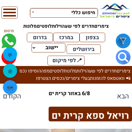
חיפוש כללי
צימרים
חדרים לפי שעה
וילות
לופטים
מלונות
פרסום
בצפון
במרכז
בדרום
בירושלים
💬
📍
לפי מיקום
צימרים
חדרים לפי שעה
וילות
מלונות
לופטים
מפה
הוסיפו נכס
🧭
📲 וואטסאפ להזמנות
בעלי צימרים/נכסים הצטרפו
🗺️
6/8 באזור קרית ים
הבא
הקודם
רויאל ספא קרית ים