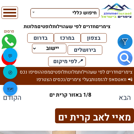
חיפוש כללי
צימרים
חדרים לפי שעה
וילות
לופטים
מלונות
פרסום
בצפון
במרכז
בדרום
בירושלים
💬
📍
לפי מיקום
צימרים
חדרים לפי שעה
וילות
מלונות
לופטים
מפה
הוסיפו נכס
🧭
📲 וואטסאפ להזמנות
בעלי צימרים/נכסים הצטרפו
🗺️
1/8 באזור קרית ים
הבא
הקודם
מאיי לאב קרית ים