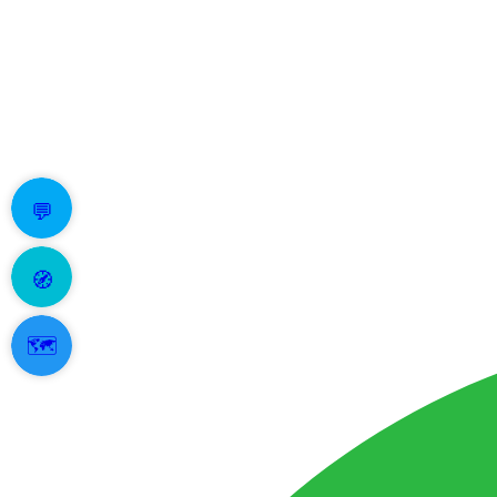
💬
🧭
🗺️