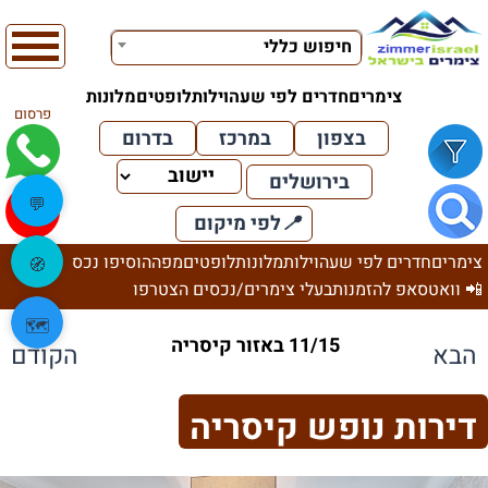
חיפוש כללי
צימרים
חדרים לפי שעה
וילות
לופטים
מלונות
פרסום
בצפון
במרכז
בדרום
בירושלים
💬
📍
לפי מיקום
צימרים
חדרים לפי שעה
וילות
מלונות
לופטים
מפה
הוסיפו נכס
🧭
📲 וואטסאפ להזמנות
בעלי צימרים/נכסים הצטרפו
🗺️
11/15 באזור קיסריה
הבא
הקודם
דירות נופש קיסריה