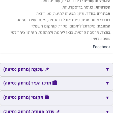
האוכל והשתייה:
כיבודי הבית, שתייה חמה
הפרטיות:
כניסה בדיסקרטיות
אביזרים בחדר:
מזגן, מצעים למיטה, סט רחצה
בחדר:
מיטה זוגית, פינת אוכל רומנטית, פינת ישיבה נעימה
המטבח:
מיקרוגל לחימום, מקרר, קומקום חשמלי
בחצר:
מרפסת פרטית. בואו ליהנות ולהתפנק, הזמינו צימר לפי
שעה עכשיו.
Facebook
▼
📌 שְׁכוּנָה (מרחק נסיעה)
📌
שם
כתובת
מרחק
זמן
🏙️ מרכז העיר (מרחק נסיעה)
▼
📌
אבני החן
קיסריה
1.2
4
🏙️
שם
כתובת
מרחק
זמן
🛍️ מקומי (מרחק נסיעה)
▼
📌
העדי
קיסריה
1.3
4
🏙️
כיכר הרופא
אור עקיבא
3.0
6
🛍️
▼
שם
כתובת
מרחק
זמן
📌 שדה תעופה (מרחק נסיעה)