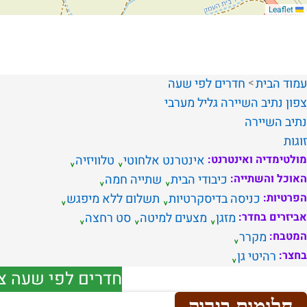
Leaflet
עמוד הבית
חדרים לפי שעה
צפון
נתיב השיירה
גליל מערבי
נתיב השיירה
זוגות
מולטימדיה ואינטרנט:
אינטרנט אלחוטי
טלוויזיה
האוכל והשתייה:
כיבודי הבית
שתייה חמה
הפרטיות:
כניסה בדיסקרטיות
תשלום ללא מיפגש
אביזרים בחדר:
מזגן
מצעים למיטה
סט רחצה
המטבח:
מקרר
בחצר:
רהיטי גן
חדרים לפי שעה צפ
חלומות בירוק