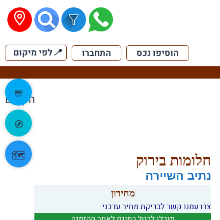
📍
לפי מיקום
הוסיפו נכס
התחברו
💬
הקודם
🧭
🗺️
חלומות בירוק
נתיב השיירה
מחירון
צרו עמנו קשר לבדיקת מחיר עדכני
תוכלו לבטל בחינם לאחר ההזמנה