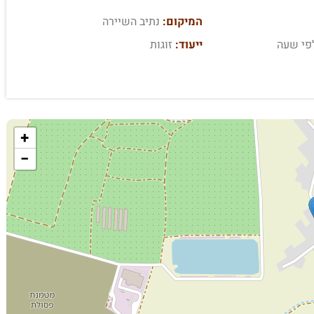
המיקום:
נתיב השיירה
פי שעה
ייעוד:
זוגות
+
−