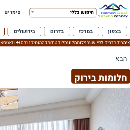
צימרים
חיפוש כללי
בצפון
במרכז
בדרום
בירושלים
צימרים
חדרים לפי שעה
וילות
מלונות
לופטים
מפה
הוסיפו נכס
📲 וואטסאפ
הבא
חלומות בירוק