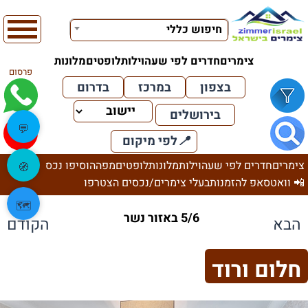
חיפוש כללי
צימרים
חדרים לפי שעה
וילות
לופטים
מלונות
פרסום
בצפון
במרכז
בדרום
בירושלים
💬
📍
לפי מיקום
צימרים
חדרים לפי שעה
וילות
מלונות
לופטים
מפה
הוסיפו נכס
🧭
📲 וואטסאפ להזמנות
בעלי צימרים/נכסים הצטרפו
🗺️
5/6 באזור נשר
הבא
הקודם
חלום ורוד