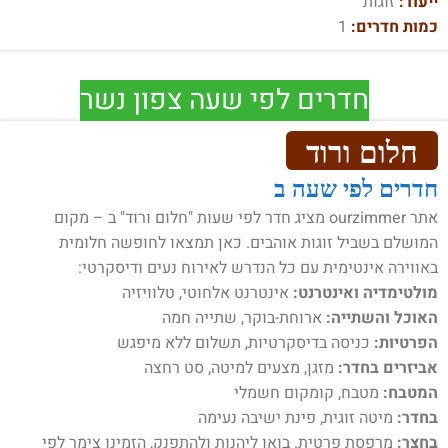
ייעוד:
זוגות
כמות חדרים:
1
חדרים לפי שעה צפון נשר
חלום ורוד
חדרים לפי שעה ב
אתר ourzimmer מציג חדר לפי שעות "חלום ורוד" ב – מקום
המושלם בשביל זוגות אוהבים. כאן תמצאו לחופשה חלומית
באווירה אינטימית עם כל הנדרש לאירוח נעים ודיסקרטי:
מולטימדיה ואינטרנט:
אינטרנט אלחוטי, טלוויזיה
האוכל והשתייה:
ארוחת-בוקר, שתייה חמה
הפרטיות:
כניסה בדיסקרטיות, תשלום ללא מיפגש
אביזרים בחדר:
מזגן, מצעים למיטה, סט רחצה
המטבח:
מטבח, קומקום חשמלי
בחדר:
מיטה זוגית, פינת ישיבה נעימה
בחצר:
מרפסת פרטית. בואו ליהנות ולהתפנק, הזמינו צימר לפי