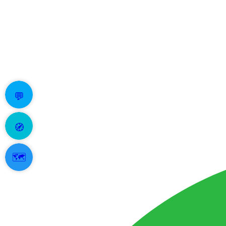
💬
🧭
🗺️