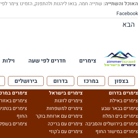
האוכל והשתייה:
שתייה חמה. בואו ליהנות ולהתפנק, הזמינו צימר לפי
Facebook
הבא
צימרים
חדרים לפי שעה
וילות
בצפון
במרכז
בדרום
בירושלים
צימרים בדרום
צימרים בישראל
צימרים במרכ
צימרים באילת
צימרים לזוגות
צימרים באזור 
צימרים בבאר שבע
צימרים למשפחות
צימרים בנתניה
צימרים בים המלח
צימרים עם ארוחת בוקר
החוף
צימרים בירושלים והסביבה
צימרים עם בריכה
צימרים בשפל
צימרים במישור החוף
צימרים עם ג'קוזי