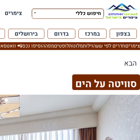
צימרים
חיפוש כללי
בצפון
במרכז
בדרום
בירושלים
צימרים
חדרים לפי שעה
וילות
מלונות
לופטים
מפה
הוסיפו נכס
📲 וואטסאפ
הבא
סוויטה על הים