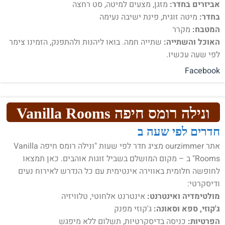
אביזרים בחדר:
מזגן, מצעים למיטה, סט רחצה
בחדר:
מיטה זוגית, פינת ישיבה נעימה
המטבח:
מקרר
האוכל והשתייה:
שתייה חמה. בואו ליהנות ולהתפנק, הזמינו צימר
לפי שעה עכשיו.
Facebook
ונילה רומס חיפה Vanilla Rooms
חדרים לפי שעה ב
אתר ourzimmer מציג חדר לפי שעות "ונילה רומס חיפה Vanilla
Rooms" ב – מקום המושלם בשביל זוגות אוהבים. כאן תמצאו
לחופשה חלומית באווירה אינטימית עם כל הנדרש לאירוח נעים
ודיסקרטי:
מולטימדיה ואינטרנט:
אינטרנט אלחוטי, טלוויזיה
ג'קוזי, ספא וסאונה:
ג'קוזי מפנק
הפרטיות:
כניסה בדיסקרטיות, תשלום ללא מיפגש