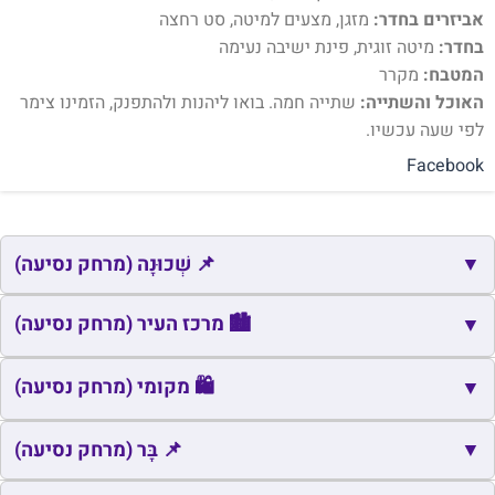
אביזרים בחדר:
מזגן, מצעים למיטה, סט רחצה
בחדר:
מיטה זוגית, פינת ישיבה נעימה
המטבח:
מקרר
האוכל והשתייה:
שתייה חמה. בואו ליהנות ולהתפנק, הזמינו צימר
לפי שעה עכשיו.
Facebook
▼
📌 שְׁכוּנָה (מרחק נסיעה)
📌
שם
כתובת
מרחק
זמן
🏙️ מרכז העיר (מרחק נסיעה)
▼
📌
בן דור
נשר
2.4
6
🏙️
שם
כתובת
מרחק
זמן
🛍️ מקומי (מרחק נסיעה)
▼
📌
גבעת עמוס
נשר
3.4
8
🏙️
כיכר לואי
חיפה
4.3
9
🛍️
▼
שם
כתובת
מרחק
זמן
📌 בָּר (מרחק נסיעה)