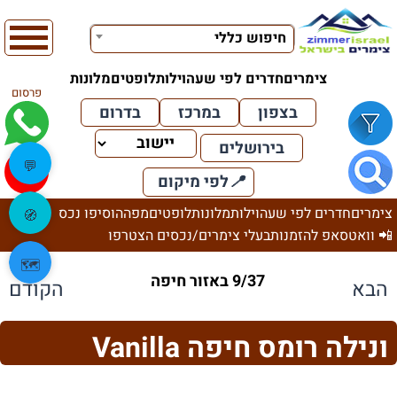
חיפוש כללי
צימרים
חדרים לפי שעה
וילות
לופטים
מלונות
פרסום
בצפון
במרכז
בדרום
בירושלים
💬
📍
לפי מיקום
צימרים
חדרים לפי שעה
וילות
מלונות
לופטים
מפה
הוסיפו נכס
🧭
📲 וואטסאפ להזמנות
בעלי צימרים/נכסים הצטרפו
🗺️
9/37 באזור חיפה
הבא
הקודם
ונילה רומס חיפה Vanilla
Rooms