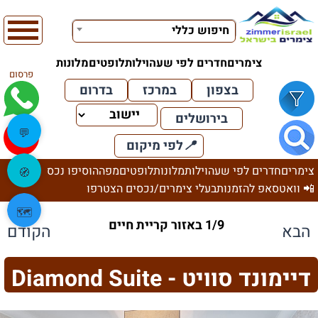
חיפוש כללי
צימרים
חדרים לפי שעה
וילות
לופטים
מלונות
פרסום
בצפון
במרכז
בדרום
בירושלים
💬
📍
לפי מיקום
צימרים
חדרים לפי שעה
וילות
מלונות
לופטים
מפה
הוסיפו נכס
🧭
📲 וואטסאפ להזמנות
בעלי צימרים/נכסים הצטרפו
🗺️
1/9 באזור קריית חיים
הבא
הקודם
דיימונד סוויט - Diamond Suite