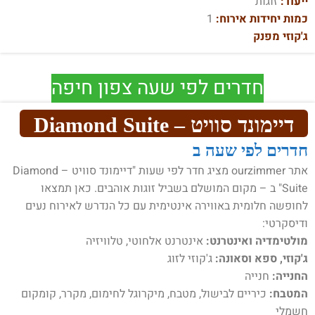
ייעוד:
זוגות
כמות יחידות אירוח:
1
ג'קוזי מפנק
חדרים לפי שעה צפון חיפה
דיימונד סוויט – Diamond Suite
חדרים לפי שעה ב
אתר ourzimmer מציג חדר לפי שעות "דיימונד סוויט – Diamond
Suite" ב – מקום המושלם בשביל זוגות אוהבים. כאן תמצאו
לחופשה חלומית באווירה אינטימית עם כל הנדרש לאירוח נעים
ודיסקרטי:
מולטימדיה ואינטרנט:
אינטרנט אלחוטי, טלוויזיה
ג'קוזי, ספא וסאונה:
ג'קוזי לזוג
החנייה:
חנייה
המטבח:
כיריים לבישול, מטבח, מיקרוגל לחימום, מקרר, קומקום
חשמלי