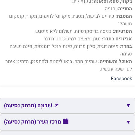
ג'קוזי, ספא וסאונה:
ג'קוזי לזוג
החנייה:
חנייה
המטבח:
כיריים לבישול, מטבח, מיקרוגל לחימום, מקרר, קומקום
חשמלי
הפרטיות:
כניסה בדיסקרטיות, תשלום ללא מיפגש
אביזרים בחדר:
מזגן, מצעים למיטה, סט רחצה
בחדר:
מיטה זוגית, סלון מרווח, פינת אוכל רומנטית, פינת ישיבה
נעימה
האוכל והשתייה:
שתייה חמה. בואו ליהנות ולהתפנק, הזמינו צימר
לפי שעה עכשיו.
Facebook
▼
📌 שְׁכוּנָה (מרחק נסיעה)
📌
שם
כתובת
מרחק
זמן
🏙️ מרכז העיר (מרחק נסיעה)
▼