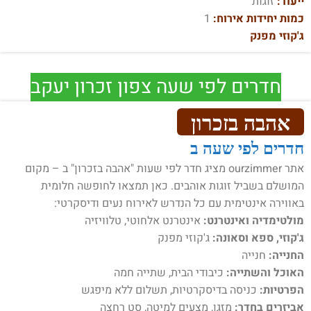
ייעוד:
זוגות
כמות יחידות אירוח:
1
ג'קוזי מפנק
חדרים לפי שעה צפון זכרון יעקב
אהבה בזכרון
חדרים לפי שעה ב
אתר ourzimmer מציג חדר לפי שעות "אהבה בזכרון" ב – מקום
המושלם בשביל זוגות אוהבים. כאן תמצאו לחופשה חלומית
באווירה אינטימית עם כל הנדרש לאירוח נעים ודיסקרטי:
מולטימדיה ואינטרנט:
אינטרנט אלחוטי, טלוויזיה
ג'קוזי, ספא וסאונה:
ג'קוזי מפנק
החנייה:
חנייה
האוכל והשתייה:
כיבודי הבית, שתייה חמה
הפרטיות:
כניסה בדיסקרטיות, תשלום ללא מיפגש
אביזרים בחדר:
מזגן, מצעים למיטה, סט רחצה