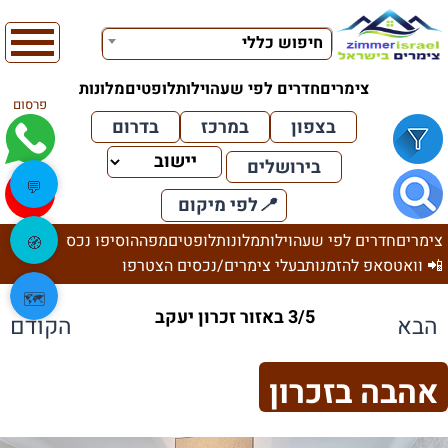
חיפוש כללי
צימרים
חדרים לפי שעה
וילות
לופטים
מלונות
פרסום
בצפון
במרכז
בדרום
בירושלים
💬
📍
לפי מיקום
צימרים
חדרים לפי שעה
וילות
מלונות
לופטים
מפה
הוסיפו נכס
🧭
📲 וואטסאפ להזמנות
בעלי צימרים/נכסים הצטרפו
🗺️
3/5 באזור זכרון יעקב
הבא
הקודם
אהבה בזכרון