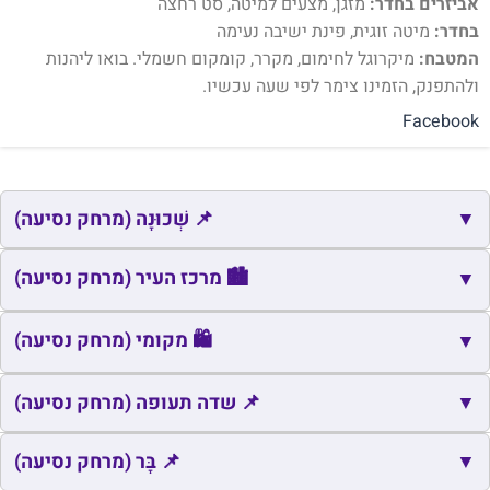
אביזרים בחדר:
מזגן, מצעים למיטה, סט רחצה
בחדר:
מיטה זוגית, פינת ישיבה נעימה
המטבח:
מיקרוגל לחימום, מקרר, קומקום חשמלי. בואו ליהנות
ולהתפנק, הזמינו צימר לפי שעה עכשיו.
Facebook
▼
📌 שְׁכוּנָה (מרחק נסיעה)
📌
שם
כתובת
מרחק
זמן
🏙️ מרכז העיר (מרחק נסיעה)
▼
📌
המושבה
זכרון יעקב
1.0
4
🏙️
שם
כתובת
מרחק
זמן
🛍️ מקומי (מרחק נסיעה)
▼
📌
קהילת בית אל בזכרון יעקב
זכרון יעקב
1.2
4
🏙️
כיכר הבריגדה
זכרון יעקב
0.6
2
🛍️
▼
שם
כתובת
מרחק
זמן
📌 שדה תעופה (מרחק נסיעה)
🛍️
זכרון יעקב
זכרון יעקב
0.3
2
📌
▼
שם
כתובת
מרחק
📌 בָּר (מרחק נסיעה)
זמן