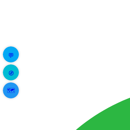
💬
🧭
🗺️