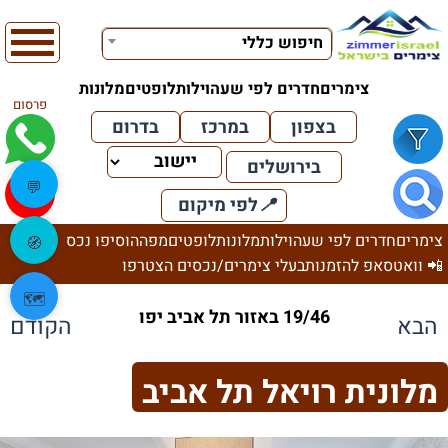
חיפוש כללי
צימרים
חדרים לפי שעה
וילות
לופטים
מלונות
פרסום
בצפון
במרכז
בדרום
בירושלים
💬
📍
לפי מיקום
צימרים
חדרים לפי שעה
וילות
מלונות
לופטים
מפה
הוסיפו נכס
🧭
📲 וואטסאפ להזמנות
בעלי צימרים/נכסים הצטרפו
🗺️
19/46 באזור תל אביב יפו
הבא
הקודם
מלונית רויאל תל אביב