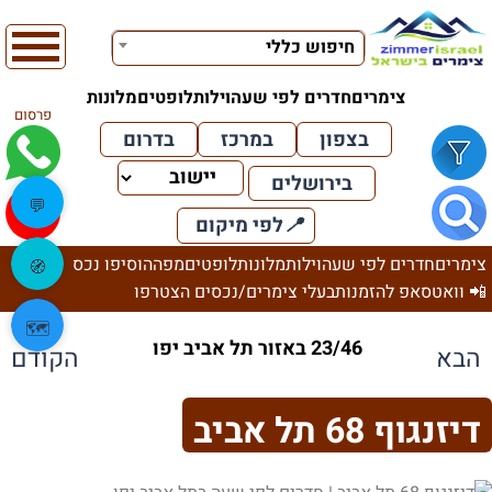
חיפוש כללי
צימרים
חדרים לפי שעה
וילות
לופטים
מלונות
פרסום
בצפון
במרכז
בדרום
בירושלים
💬
📍
לפי מיקום
צימרים
חדרים לפי שעה
וילות
מלונות
לופטים
מפה
הוסיפו נכס
🧭
📲 וואטסאפ להזמנות
בעלי צימרים/נכסים הצטרפו
🗺️
23/46 באזור תל אביב יפו
הבא
הקודם
דיזנגוף 68 תל אביב