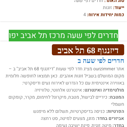
סוג האתר:
חדרים לפי שעה
ייעוד:
זוגות
כמות יחידות אירוח:
4
חדרים לפי שעה מרכז תל אביב יפו
דיזנגוף 68 תל אביב
חדרים לפי שעה ב
אתר ourzimmer מציג חדר לפי שעות "דיזנגוף 68 תל אביב" ב –
מקום המושלם בשביל זוגות אוהבים. כאן תמצאו לחופשה חלומית
באווירה אינטימית עם כל הנדרש לאירוח נעים ודיסקרטי:
מולטימדיה ואינטרנט:
אינטרנט אלחוטי, טלוויזיה
המטבח:
כיריים לבישול, מטבח, מיקרוגל לחימום, מקרר, קומקום
חשמלי
הפרטיות:
כניסה בדיסקרטיות, תשלום ללא מיפגש
אביזרים בחדר:
מזגן, מצעים למיטה, סט רחצה
בחדר:
מיטה זוגית, פינת ישיבה נעימה