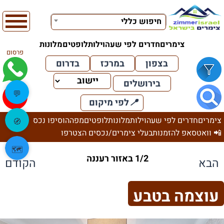
חיפוש כללי
צימרים
חדרים לפי שעה
וילות
לופטים
מלונות
פרסום
בצפון
במרכז
בדרום
בירושלים
💬
📍
לפי מיקום
צימרים
חדרים לפי שעה
וילות
מלונות
לופטים
מפה
הוסיפו נכס
🧭
📲 וואטסאפ להזמנות
בעלי צימרים/נכסים הצטרפו
🗺️
1/2 באזור רעננה
הבא
הקודם
עוצמה בטבע