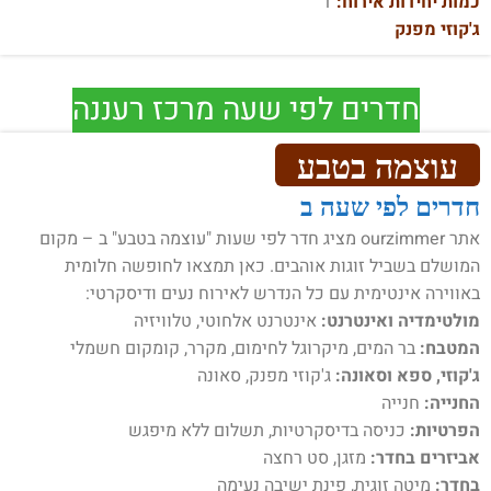
כמות יחידות אירוח:
1
ג'קוזי מפנק
חדרים לפי שעה מרכז רעננה
עוצמה בטבע
חדרים לפי שעה ב
אתר ourzimmer מציג חדר לפי שעות "עוצמה בטבע" ב – מקום
המושלם בשביל זוגות אוהבים. כאן תמצאו לחופשה חלומית
באווירה אינטימית עם כל הנדרש לאירוח נעים ודיסקרטי:
מולטימדיה ואינטרנט:
אינטרנט אלחוטי, טלוויזיה
המטבח:
בר המים, מיקרוגל לחימום, מקרר, קומקום חשמלי
ג'קוזי, ספא וסאונה:
ג'קוזי מפנק, סאונה
החנייה:
חנייה
הפרטיות:
כניסה בדיסקרטיות, תשלום ללא מיפגש
אביזרים בחדר:
מזגן, סט רחצה
בחדר:
מיטה זוגית, פינת ישיבה נעימה