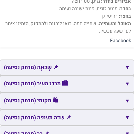
אביזרים בחדר:
מזגן, סט רחצה
בחדר:
מיטה זוגית, פינת ישיבה נעימה
בחצר:
רהיטי גן
האוכל והשתייה:
שתייה חמה. בואו ליהנות ולהתפנק, הזמינו צימר
לפי שעה עכשיו.
Facebook
▼
📌 שְׁכוּנָה (מרחק נסיעה)
📌
שם
כתובת
מרחק
זמן
🏙️ מרכז העיר (מרחק נסיעה)
▼
📌
קרית דוד רמז
רעננה
2.3
7
🏙️
שם
כתובת
מרחק
זמן
🛍️ מקומי (מרחק נסיעה)
▼
📌
שיכון פועלים א'
הוד השרון
3.5
8
🏙️
כיכר בראמשה
רעננה
1.8
5
🛍️
▼
שם
כתובת
מרחק
זמן
📌 שדה תעופה (מרחק נסיעה)
🛍️
גבעת חן
גבעת חן
1.9
5
📌
▼
שם
כתובת
מרחק
זמן
📌 בָּר (מרחק נסיעה)