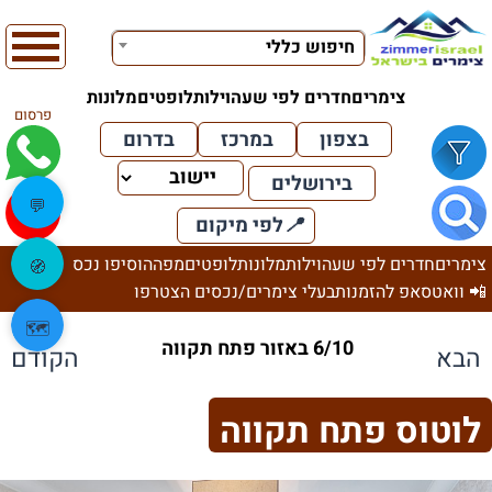
חיפוש כללי
צימרים
חדרים לפי שעה
וילות
לופטים
מלונות
פרסום
בצפון
במרכז
בדרום
בירושלים
💬
📍
לפי מיקום
צימרים
חדרים לפי שעה
וילות
מלונות
לופטים
מפה
הוסיפו נכס
🧭
📲 וואטסאפ להזמנות
בעלי צימרים/נכסים הצטרפו
🗺️
6/10 באזור פתח תקווה
הבא
הקודם
לוטוס פתח תקווה