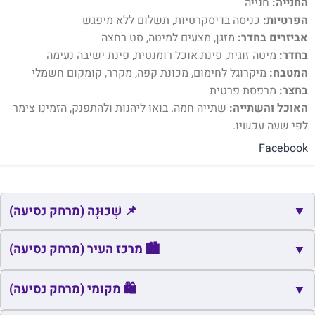
החנייה:
חנייה
הפרטיות:
כניסה בדיסקרטיות, תשלום ללא מיפגש
אביזרים בחדר:
מזגן, מצעים למיטה, סט רחצה
בחדר:
מיטה זוגית, פינת אוכל רומנטית, פינת ישיבה נעימה
המטבח:
מיקרוגל לחימום, מכונת קפה, מקרר, קומקום חשמלי
בחצר:
מרפסת פרטית
האוכל והשתייה:
שתייה חמה. בואו ליהנות ולהתפנק, הזמינו צימר
לפי שעה עכשיו.
Facebook
▼
📌 שְׁכוּנָה (מרחק נסיעה)
📌
שם
כתובת
מרחק
זמן
🏙️ מרכז העיר (מרחק נסיעה)
▼
📌
רמת ורבר
פתח תקווה
0.6
4
🏙️
שם
כתובת
מרחק
זמן
🛍️ מקומי (מרחק נסיעה)
▼