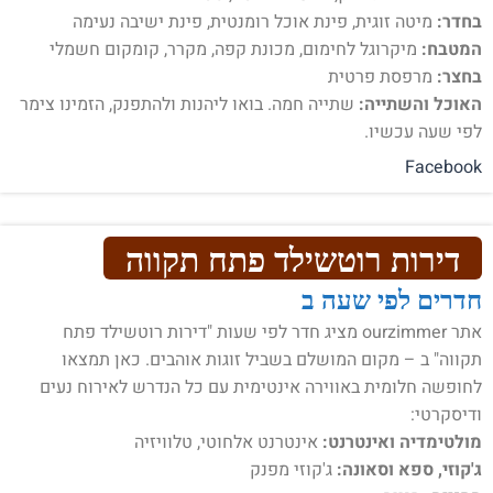
בחדר:
מיטה זוגית, פינת אוכל רומנטית, פינת ישיבה נעימה
המטבח:
מיקרוגל לחימום, מכונת קפה, מקרר, קומקום חשמלי
בחצר:
מרפסת פרטית
האוכל והשתייה:
שתייה חמה. בואו ליהנות ולהתפנק, הזמינו צימר
לפי שעה עכשיו.
Facebook
דירות רוטשילד פתח תקווה
חדרים לפי שעה ב
אתר ourzimmer מציג חדר לפי שעות "דירות רוטשילד פתח
תקווה" ב – מקום המושלם בשביל זוגות אוהבים. כאן תמצאו
לחופשה חלומית באווירה אינטימית עם כל הנדרש לאירוח נעים
ודיסקרטי:
מולטימדיה ואינטרנט:
אינטרנט אלחוטי, טלוויזיה
ג'קוזי, ספא וסאונה:
ג'קוזי מפנק