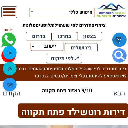
חיפוש כללי
צימרים
חדרים לפי שעה
וילות
לופטים
מלונות
פרסום
בצפון
במרכז
בדרום
בירושלים
💬
📍
לפי מיקום
צימרים
חדרים לפי שעה
וילות
מלונות
לופטים
מפה
הוסיפו נכס
🧭
📲 וואטסאפ להזמנות
בעלי צימרים/נכסים הצטרפו
🗺️
9/10 באזור פתח תקווה
הבא
הקודם
דירות רוטשילד פתח תקווה