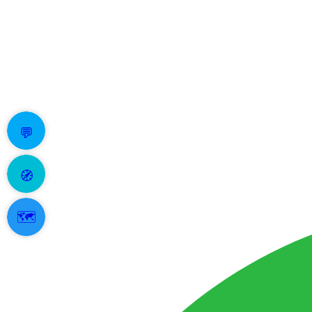
💬
🧭
🗺️