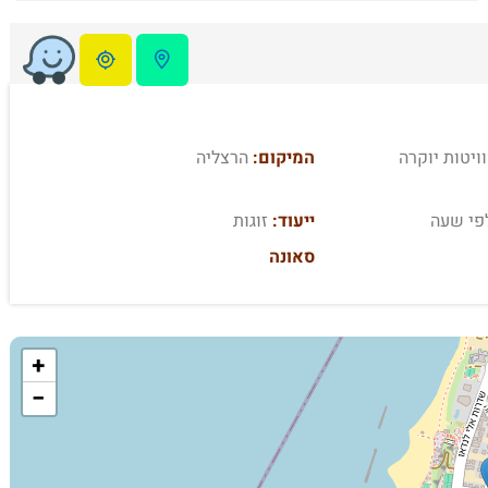
המיקום:
הרצליה
פי שעה
ייעוד:
זוגות
סאונה
+
−