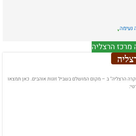
 נעימה
 מרכז הרצליה
ות "Leverage – לווראג' סוויטות יוקרה הרצליה" ב – מקום המושלם בשביל זוגות אוהבים. כאן תמצאו
טי: