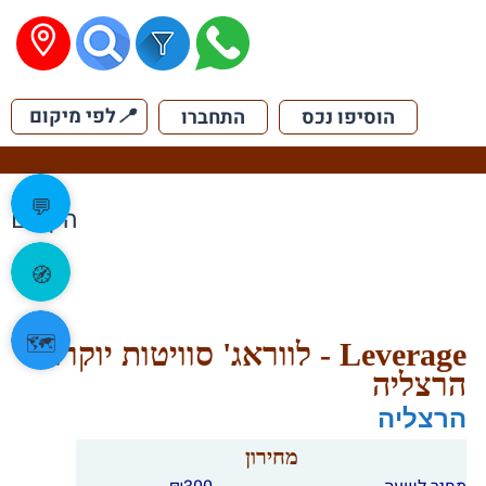
📍
לפי מיקום
הוסיפו נכס
התחברו
💬
הקודם
🧭
🗺️
Leverage - לווראג' סוויטות יוקרה
הרצליה
הרצליה
מחירון