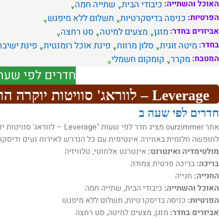
האוכל והשתייה:
כיבודי הבית
שתייה חמה
הפרטיות:
כניסה בדיסקרטיות
תשלום ללא מיפגש
אביזרים בחדר:
מזגן
מצעים למיטה
סט רחצה
בחדר:
מיטה זוגית
סלון מרווח
פינת אוכל רומנטית
פינת ישיבה
המטבח:
מקרר
קומקום חשמלי
חדרים לפי שעה
Leverage – לווראג' סוויטות יוקרה הרצליה
חדרים לפי שעה ב
אתר ourzimmer מציג חדר לפי שע
לחופשה חלומית באווירה אינטימית עם כל הנדרש לאירוח נעים ודיסקר
מולטימדיה ואינטרנט:
אינטרנט אלחוטי, טלוויזיה
בריכה:
בריכה פרטית צמודה
החנייה:
חנייה
האוכל והשתייה:
כיבודי הבית, שתייה חמה
הפרטיות:
כניסה בדיסקרטיות, תשלום ללא מיפגש
אביזרים בחדר:
מזגן, מצעים למיטה, סט רחצה