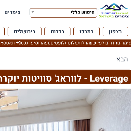
צימרים
חיפוש כללי
בצפון
במרכז
בדרום
בירושלים
צימרים
חדרים לפי שעה
וילות
מלונות
לופטים
מפה
הוסיפו נכס
📲 וואטסאפ
הבא
Leverage - לווראג' סוויטות יוקרה הרצליה