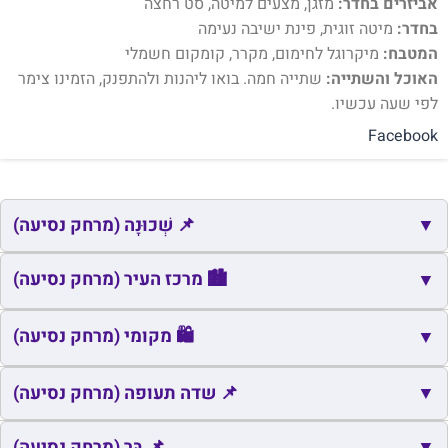
אביזרים בחדר:
מזגן, מצעים למיטה, סט רחצה
בחדר:
מיטה זוגית, פינת ישיבה נעימה
המטבח:
מיקרוגל לחימום, מקרר, קומקום חשמלי
האוכל והשתייה:
שתייה חמה. בואו ליהנות ולהתפנק, הזמינו צימר
לפי שעה עכשיו.
Facebook
▼
📌 שְׁכוּנָה (מרחק נסיעה)
📌
שם
כתובת
מרחק
זמן
🏙️ מרכז העיר (מרחק נסיעה)
▼
📌
הפועל המזרחי א'
הוד השרון
0.0
1
🏙️
שם
כתובת
מרחק
זמן
🛍️ מקומי (מרחק נסיעה)
▼
📌
הפועל המזרחי ב'
הוד השרון
1.9
5
🏙️
כיכר אוסישקין
הוד השרון
0.9
3
🛍️
▼
שם
כתובת
מרחק
זמן
📌 שדה תעופה (מרחק נסיעה)
🛍️
גני עם
גני עם
0.8
3
📌
▼
שם
כתובת
מרחק
זמן
📌 בָּר (מרחק נסיעה)