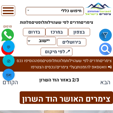
חיפוש כללי
צימרים
חדרים לפי שעה
וילות
לופטים
מלונות
פרסום
בצפון
במרכז
בדרום
בירושלים
💬
📍
לפי מיקום
צימרים
חדרים לפי שעה
וילות
מלונות
לופטים
מפה
הוסיפו נכס
🧭
📲 וואטסאפ להזמנות
בעלי צימרים/נכסים הצטרפו
🗺️
2/3 באזור הוד השרון
הבא
הקודם
צימרים האושר הוד השרון