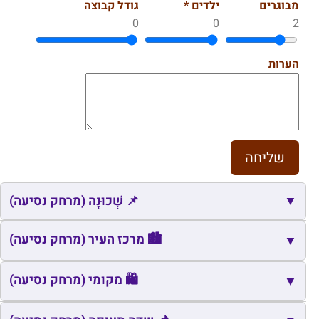
מבוגרים
ילדים *
גודל קבוצה
0
0
2
הערות
▼
📌 שְׁכוּנָה (מרחק נסיעה)
📌
שם
כתובת
מרחק
זמן
🏙️ מרכז העיר (מרחק נסיעה)
▼
📌
גיל עמל
הוד השרון
0.5
2
🏙️
שם
כתובת
מרחק
זמן
🛍️ מקומי (מרחק נסיעה)
▼
📌
שיכון בלוקונים
הוד השרון
0.5
2
🏙️
כיכר בני
אלישמע
2.0
6
🛍️