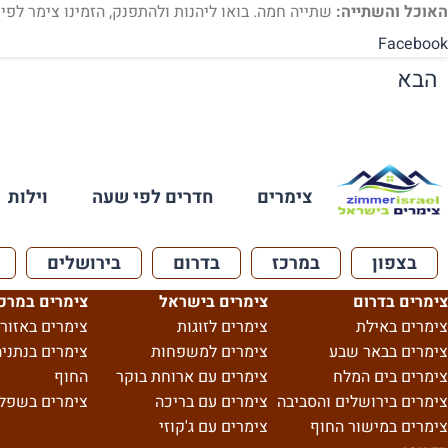
האוכל והשתייה:
שתייה חמה. בואו ליהנות ולהתפנק, הזמינו צימר לפי
Facebook
הבא
צימרים
חדרים לפי שעה
וילות
בצפון
במרכז
בדרום
בירושלים
צימרים בדרום
צימרים בישראל
צימרים במרכ
צימרים באילת
צימרים לזוגות
צימרים באזור 
צימרים בבאר שבע
צימרים למשפחות
צימרים בנתניה
צימרים בים המלח
צימרים עם ארוחת בוקר
החוף
צימרים בירושלים והסביבה
צימרים עם בריכה
צימרים בשפל
צימרים במישור החוף
צימרים עם ג'קוזי