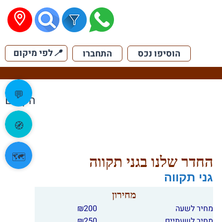
📍
לפי מיקום
הוסיפו נכס
התחברו
💬
הקודם
🧭
🗺️
החדר שלנו בגני תקווה
גני תקווה
מחירון
מחיר לשעה
200
₪
מחיר לשעתיים
250
₪