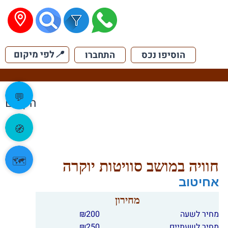
📍
לפי מיקום
הוסיפו נכס
התחברו
💬
הקודם
🧭
🗺️
חוויה במושב סוויטות יוקרה
אחיטוב
מחירון
מחיר לשעה
200
₪
מחיר לשעתיים
250
₪