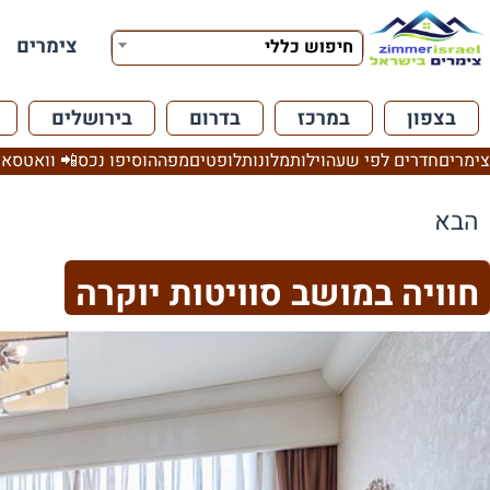
צימרים
חיפוש כללי
בצפון
במרכז
בדרום
בירושלים
צימרים
חדרים לפי שעה
וילות
מלונות
לופטים
מפה
הוסיפו נכס
📲 וואטסאפ
הבא
חוויה במושב סוויטות יוקרה