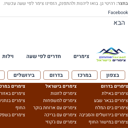
בחצר:
רהיטי גן. בואו ליהנות ולהתפנק, הזמינו צימר לפי שעה עכשיו.
Facebook
הבא
צימרים
חדרים לפי שעה
וילות
בצפון
במרכז
בדרום
בירושלים
צימרים בדרום
צימרים בישראל
צימרים במרכ
צימרים באילת
צימרים לזוגות
צימרים באזור 
צימרים בבאר שבע
צימרים למשפחות
צימרים בנתניה
צימרים בים המלח
צימרים עם ארוחת בוקר
החוף
צימרים בירושלים והסביבה
צימרים עם בריכה
צימרים בשפל
צימרים במישור החוף
צימרים עם ג'קוזי