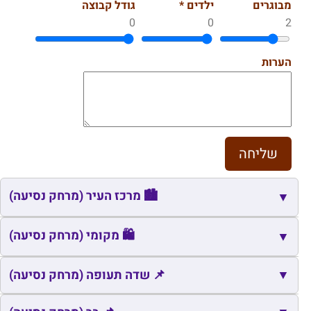
מבוגרים
ילדים *
גודל קבוצה
0
0
2
הערות
🏙️ מרכז העיר (מרחק נסיעה)
▼
🏙️
שם
כתובת
מרחק
זמן
🛍️ מקומי (מרחק נסיעה)
▼
🏙️
כיכר שקד עוזרי
אליכין
9.1
12
🛍️
▼
שם
כתובת
מרחק
זמן
📌 שדה תעופה (מרחק נסיעה)
🛍️
אחיטוב
אחיטוב
0.4
2
📌