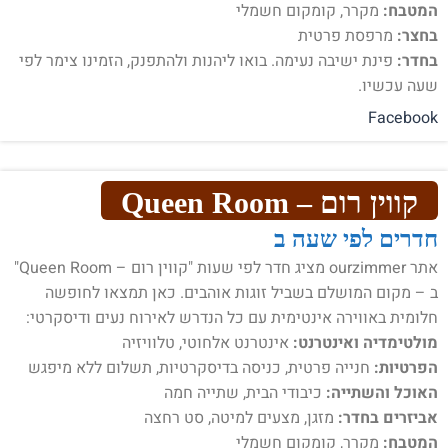
המטבח:
מקרר, קומקום חשמלי
בחצר:
מרפסת פרטית
בחדר:
פינת ישיבה נעימה. בואו ליהנות ולהתפנק, הזמינו צימר לפי
שעה עכשיו.
Facebook
קווין רום – Queen Room
חדרים לפי שעה ב
אתר ourzimmer מציג חדר לפי שעות "קווין רום – Queen Room"
ב – מקום המושלם בשביל זוגות אוהבים. כאן תמצאו לחופשה
חלומית באווירה אינטימית עם כל הנדרש לאירוח נעים ודיסקרטי:
מולטימדיה ואינטרנט:
אינטרנט אלחוטי, טלוויזיה
הפרטיות:
חנייה פרטית, כניסה בדיסקרטיות, תשלום ללא מיפגש
האוכל והשתייה:
כיבודי הבית, שתייה חמה
אביזרים בחדר:
מזגן, מצעים למיטה, סט רחצה
המטבח:
מקרר, קומקום חשמלי