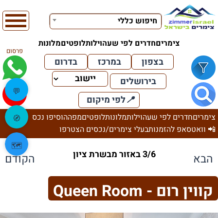
חיפוש כללי
צימרים
חדרים לפי שעה
וילות
לופטים
מלונות
פרסום
בצפון
במרכז
בדרום
בירושלים
💬
📍
לפי מיקום
צימרים
חדרים לפי שעה
וילות
מלונות
לופטים
מפה
הוסיפו נכס
🧭
📲 וואטסאפ להזמנות
בעלי צימרים/נכסים הצטרפו
🗺️
3/6 באזור מבשרת ציון
הבא
הקודם
קווין רום - Queen Room