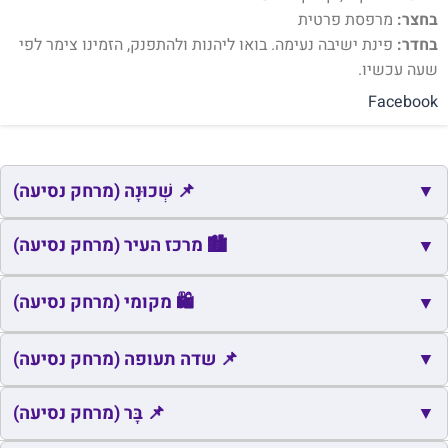
בחצר:
מרפסת פרטית
בחדר:
פינת ישיבה נעימה. בואו ליהנות ולהתפנק, הזמינו צימר לפי
שעה עכשיו.
Facebook
▼
📌 שְׁכוּנָה (מרחק נסיעה)
📌
שם
כתובת
מרחק
זמן
🏙️ מרכז העיר (מרחק נסיעה)
▼
📌
מוצא הקטנה
מבשרת ציון
0.2
1
🏙️
שם
כתובת
מרחק
זמן
🛍️ מקומי (מרחק נסיעה)
▼
📌
ארזה
מוצא עילית
0.3
1
🏙️
כיכר יצחק רבין
מבשרת ציון
2.5
6
🛍️
▼
שם
כתובת
מרחק
זמן
📌 שדה תעופה (מרחק נסיעה)
🛍️
מוצא עילית
מוצא עילית
1.2
3
📌
▼
שם
כתובת
מרחק
זמן
📌 בָּר (מרחק נסיעה)