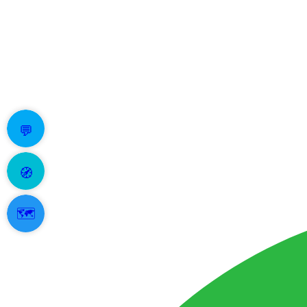
💬
🧭
🗺️