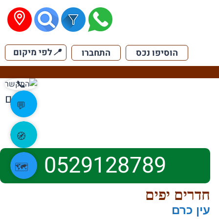
📍
לפי מיקום
הוסיפו נכס
התחברו
📞
הקודם
💬
🧭
0529128789
🗺️
חדרים יפים
עין כרם