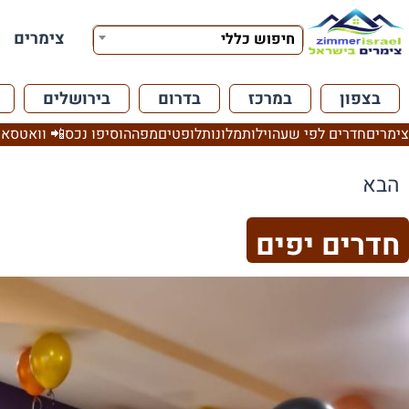
צימרים
חיפוש כללי
בצפון
במרכז
בדרום
בירושלים
צימרים
חדרים לפי שעה
וילות
מלונות
לופטים
מפה
הוסיפו נכס
📲 וואטסאפ
הבא
חדרים יפים