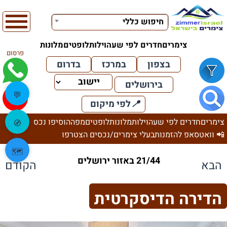
חיפוש כללי
צימרים
חדרים לפי שעה
וילות
לופטים
מלונות
פרסום
בצפון
במרכז
בדרום
בירושלים
💬
📍
לפי מיקום
צימרים
חדרים לפי שעה
וילות
מלונות
לופטים
מפה
הוסיפו נכס
🧭
📲 וואטסאפ להזמנות
בעלי צימרים/נכסים הצטרפו
🗺️
21/44 באזור ירושלים
הבא
הקודם
הדירה הדיסקרטית