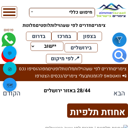
חיפוש כללי
צימרים
חדרים לפי שעה
וילות
לופטים
מלונות
פרסום
בצפון
במרכז
בדרום
בירושלים
💬
📍
לפי מיקום
צימרים
חדרים לפי שעה
וילות
מלונות
לופטים
מפה
הוסיפו נכס
🧭
📲 וואטסאפ להזמנות
בעלי צימרים/נכסים הצטרפו
🗺️
28/44 באזור ירושלים
הבא
הקודם
אחוזת תלפיות