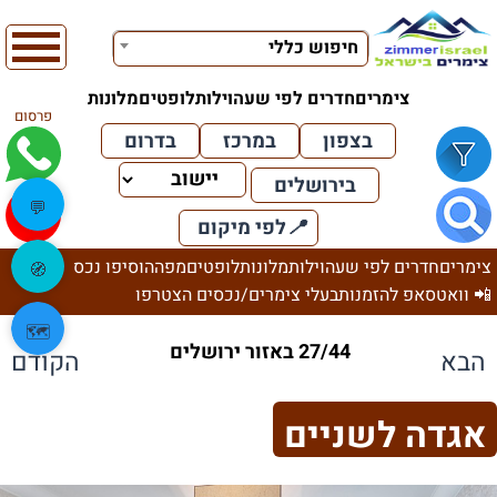
חיפוש כללי
צימרים
חדרים לפי שעה
וילות
לופטים
מלונות
פרסום
בצפון
במרכז
בדרום
בירושלים
💬
📍
לפי מיקום
צימרים
חדרים לפי שעה
וילות
מלונות
לופטים
מפה
הוסיפו נכס
🧭
📲 וואטסאפ להזמנות
בעלי צימרים/נכסים הצטרפו
🗺️
27/44 באזור ירושלים
הבא
הקודם
אגדה לשניים