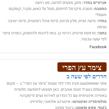
אביזרים בחדר:
מזגן, מצעים למיטה, סט רחצה
המטבח:
מטבח, מיקרוגל לחימום, מנגל על האש, מקרר, קומקום
חשמלי
בחדר:
מיטה זוגית, סלון מרווח, פינת אוכל רומנטית, פינת ישיבה
נעימה
בחצר:
מרפסת פרטית, רהיטי גן. בואו ליהנות ולהתפנק, הזמינו צימר
לפי שעה עכשיו.
Facebook
צימר עץ הפרי
חדרים לפי שעה ב
אתר ourzimmer מציג חדר לפי שעות "צימר עץ הפרי" ב – מקום
המושלם בשביל זוגות אוהבים. כאן תמצאו לחופשה חלומית
באווירה אינטימית עם כל הנדרש לאירוח נעים ודיסקרטי:
מולטימדיה ואינטרנט:
אינטרנט אלחוטי, טלוויזיה
ג'קוזי, ספא וסאונה:
ג'קוזי מפנק