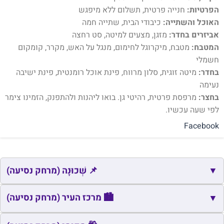
הפרטיות:
חנייה פרטית, תשלום ללא מיפגש
האוכל והשתייה:
כיבודי הבית, שתייה חמה
אביזרים בחדר:
מזגן, מצעים למיטה, סט רחצה
המטבח:
מטבח, מיקרוגל לחימום, מנגל על האש, מקרר, קומקום
חשמלי
בחדר:
מיטה זוגית, סלון מרווח, פינת אוכל רומנטית, פינת ישיבה
נעימה
בחצר:
מרפסת פרטית, רהיטי גן. בואו ליהנות ולהתפנק, הזמינו צימר
לפי שעה עכשיו.
Facebook
▼
📌 שְׁכוּנָה (מרחק נסיעה)
📌
שם
כתובת
מרחק
זמן
🏙️ מרכז העיר (מרחק נסיעה)
▼
📌
הר כתרון
צור הדסה
2.9
5