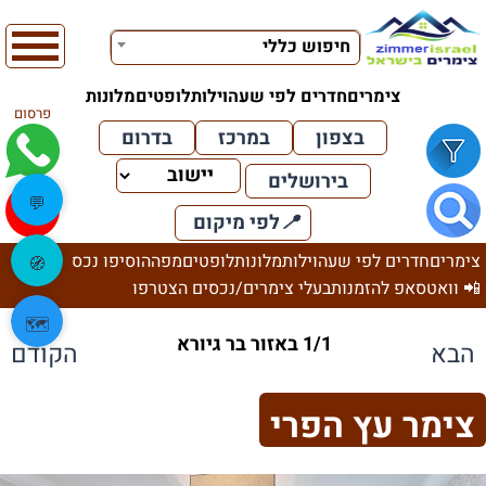
חיפוש כללי
צימרים
חדרים לפי שעה
וילות
לופטים
מלונות
פרסום
בצפון
במרכז
בדרום
בירושלים
💬
📍
לפי מיקום
צימרים
חדרים לפי שעה
וילות
מלונות
לופטים
מפה
הוסיפו נכס
🧭
📲 וואטסאפ להזמנות
בעלי צימרים/נכסים הצטרפו
🗺️
1/1 באזור בר גיורא
הבא
הקודם
צימר עץ הפרי