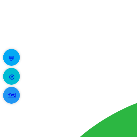
💬
🧭
🗺️