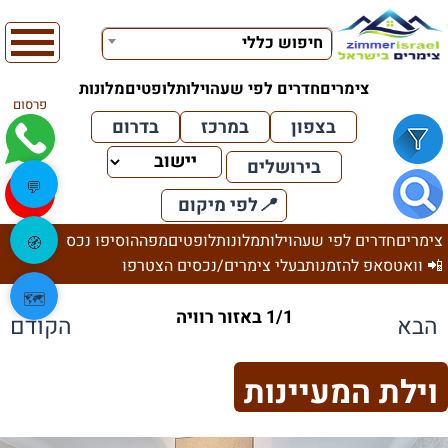
חיפוש כללי
צימרים
חדרים לפי שעה
וילות
לופטים
מלונות
פרסום
בצפון
במרכז
בדרום
בירושלים
💬
📍
לפי מיקום
צימרים
חדרים לפי שעה
וילות
מלונות
לופטים
מפה
הוסיפו נכס
🧭
📲 וואטסאפ להזמנות
בעלי צימרים/נכסים הצטרפו
🗺️
1/1 באזור רוויה
הבא
הקודם
וילת המעיינות