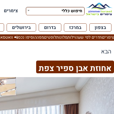
צימרים
חיפוש כללי
בצפון
במרכז
בדרום
בירושלים
צימרים
חדרים לפי שעה
וילות
מלונות
לופטים
מפה
הוסיפו נכס
📲 וואטסאפ
הבא
אחוזת אבן ספיר צפת