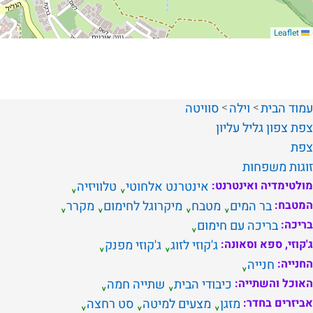
Leaflet
עמוד הבית
וילה
סוויטה
צפת
צפון
גליל עליון
צפת
זוגות
משפחות
מולטימדיה ואינטרנט:
אינטרנט אלחוטי
טלוויזיה
המטבח:
בר המים
מטבח
מיקרוגל לחימום
מקרר
בריכה:
בריכה עם חימום
ג'קוזי, ספא וסאונה:
ג'קוזי לזוג
ג'קוזי מפנק
החנייה:
חנייה
האוכל והשתייה:
כיבודי הבית
שתייה חמה
אביזרים בחדר:
מזגן
מצעים למיטה
סט רחצה