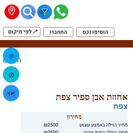
📍
לפי מיקום
הוסיפו נכס
התחברו
💬
הקודם
🧭
🗺️
אחוזת אבן ספיר צפת
צפת
מחירון
מחיר הוילה באמצע שבוע
2500
₪
מחיר הוילה בסוף שבוע
3500
₪