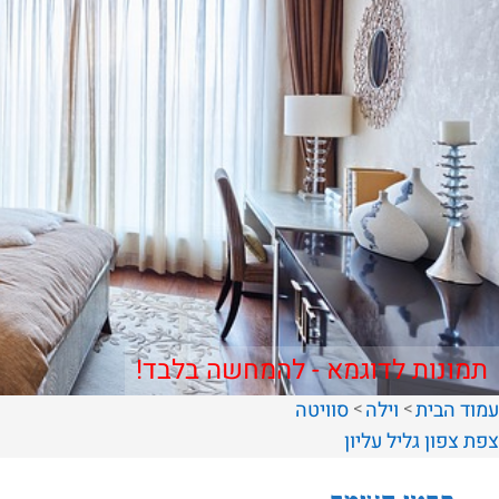
תמונות לדוגמא - להמחשה בלבד!
עמוד הבית
וילה
סוויטה
צפת
צפון
גליל עליון