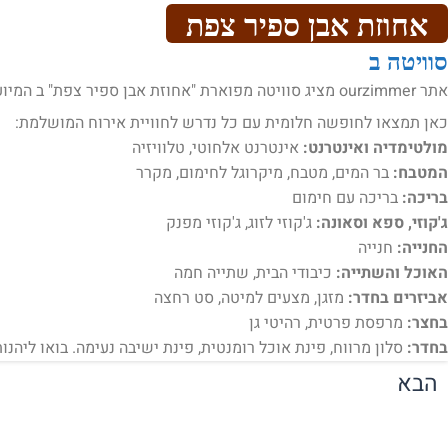
אחוזת אבן ספיר צפת
סוויטה ב
אתר ourzimmer מציג סוויטה מפוארת "אחוזת אבן ספיר צפת" ב המיועדת לאירוח .
כאן תמצאו לחופשה חלומית עם כל נדרש לחוויית אירוח המושלמת:
מולטימדיה ואינטרנט:
אינטרנט אלחוטי, טלוויזיה
המטבח:
בר המים, מטבח, מיקרוגל לחימום, מקרר
בריכה:
בריכה עם חימום
ג'קוזי, ספא וסאונה:
ג'קוזי לזוג, ג'קוזי מפנק
החנייה:
חנייה
האוכל והשתייה:
כיבודי הבית, שתייה חמה
אביזרים בחדר:
מזגן, מצעים למיטה, סט רחצה
בחצר:
מרפסת פרטית, רהיטי גן
בחדר:
סלון מרווח, פינת אוכל רומנטית, פינת ישיבה נעימה. בואו ליהנו
הבא