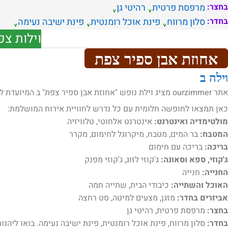
בחצר:
מרפסת פרטית
רהיטי גן
בחדר:
סלון מרווח
פינת אוכל רומנטית
פינת ישיבה נעימה
וילות צפ
אחוזת אבן ספיר צפת
וילה ב
אתר ourzimmer מציג וילת נופש "אחוזת אבן ספיר צפת" ב המיועדת ל.
כאן תמצאו לחופשה חלומית עם כל נדרש לחוויית אירוח המושלמת:
מולטימדיה ואינטרנט:
אינטרנט אלחוטי, טלוויזיה
המטבח:
בר המים, מטבח, מיקרוגל לחימום, מקרר
בריכה:
בריכה עם חימום
ג'קוזי, ספא וסאונה:
ג'קוזי לזוג, ג'קוזי מפנק
החנייה:
חנייה
האוכל והשתייה:
כיבודי הבית, שתייה חמה
אביזרים בחדר:
מזגן, מצעים למיטה, סט רחצה
בחצר:
מרפסת פרטית, רהיטי גן
בחדר:
סלון מרווח, פינת אוכל רומנטית, פינת ישיבה נעימה. בואו ליהנות