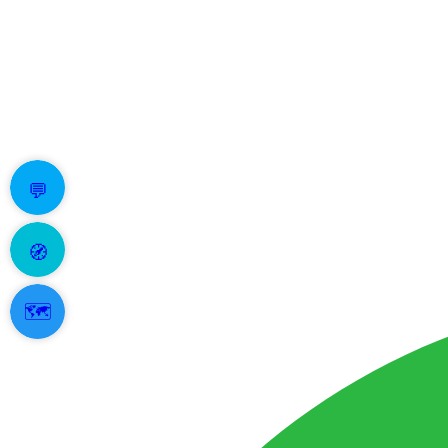
💬
🧭
🗺️