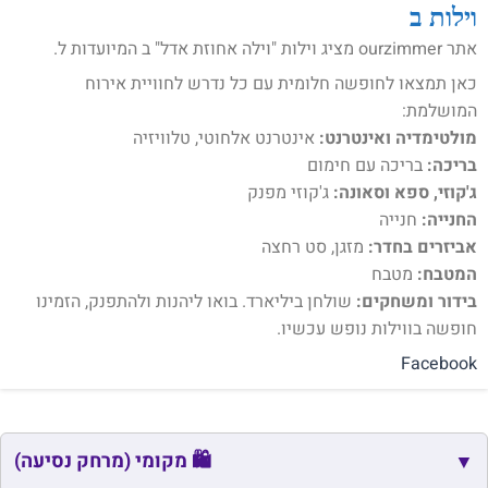
וילות ב
אתר ourzimmer מציג וילות "וילה אחוזת אדל" ב המיועדות ל.
כאן תמצאו לחופשה חלומית עם כל נדרש לחוויית אירוח
המושלמת:
מולטימדיה ואינטרנט:
אינטרנט אלחוטי, טלוויזיה
בריכה:
בריכה עם חימום
ג'קוזי, ספא וסאונה:
ג'קוזי מפנק
החנייה:
חנייה
אביזרים בחדר:
מזגן, סט רחצה
המטבח:
מטבח
בידור ומשחקים:
שולחן ביליארד. בואו ליהנות ולהתפנק, הזמינו
חופשה בווילות נופש עכשיו.
Facebook
🛍️ מקומי (מרחק נסיעה)
▼