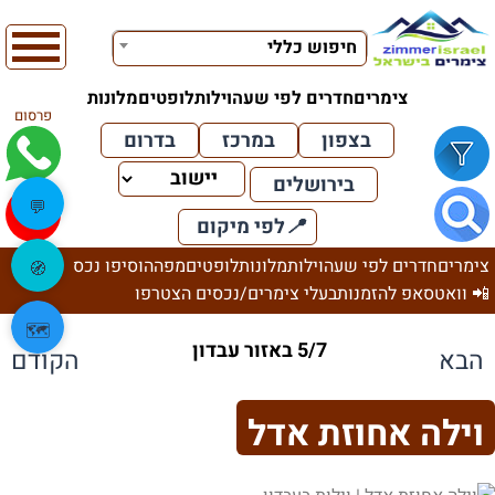
חיפוש כללי
צימרים
חדרים לפי שעה
וילות
לופטים
מלונות
פרסום
בצפון
במרכז
בדרום
בירושלים
💬
📍
לפי מיקום
צימרים
חדרים לפי שעה
וילות
מלונות
לופטים
מפה
הוסיפו נכס
🧭
📲 וואטסאפ להזמנות
בעלי צימרים/נכסים הצטרפו
🗺️
5/7 באזור עבדון
הבא
הקודם
וילה אחוזת אדל