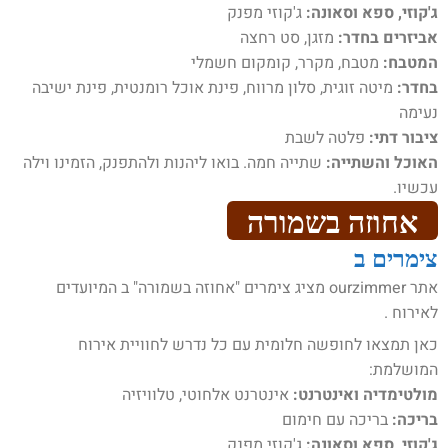
ג'קוזי, ספא וסאונה:
ג'קוזי מפנק
אביזרים בחדר:
מזגן, סט רחצה
המטבח:
מטבח, מקרר, קומקום חשמלי
בחדר:
מיטה זוגית, סלון מרווח, פינת אוכל רומנטית, פינת ישיבה
נעימה
ציבור דתי:
פלטה לשבת
האוכל והשתייה:
שתייה חמה. בואו ליהנות ולהתפנק, הזמינו וילה
עכשיו.
אחוזה בשמורה
צימרים ב
אתר ourzimmer מציג צימרים "אחוזה בשמורה" ב המיועדים
לאירוח .
כאן תמצאו לחופשה חלומית עם כל נדרש לחוויית אירוח
המושלמת:
מולטימדיה ואינטרנט:
אינטרנט אלחוטי, טלוויזיה
בריכה:
בריכה עם חימום
ג'קוזי, ספא וסאונה:
ג'קוזי מפנק