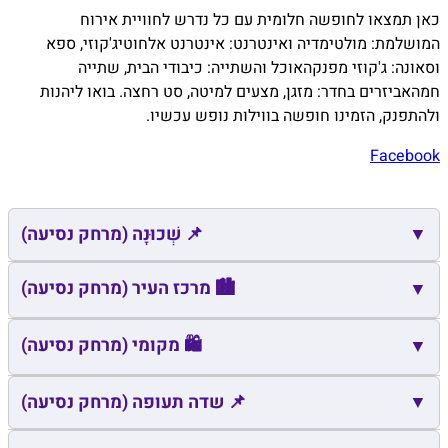
כאן תמצאו לחופשה חלומית עם כל נדרש לחוויית אירוח
המושלמת:
מולטימדיה ואינטרנט:
אינטרנט אלחוטי
ג'קוזי, ספא
וסאונה:
ג'קוזי מפנק
האוכל והשתייה:
כיבודי הבית, שתייה
חמה
אביזרים בחדר:
מזגן, מצעים למיטה, סט רחצה. בואו ליהנות
ולהתפנק, הזמינו חופשה בווילות נופש עכשיו.
Facebook
▼
📌 שְׁכוּנָה (מרחק נסיעה)
📌
שם
כתובת
מרחק
זמן
🏙️ מרכז העיר (מרחק נסיעה)
▼
📌
מיכאל
מגדל
0.5
2
🏙️
🛍️ מקומי (מרחק נסיעה)
שם
כתובת
מרחק
זמן
▼
🏙️
כיכר פיאצה דה לה צבצב
גינוסר
3.1
7
🛍️
▼
📌 שדה תעופה (מרחק נסיעה)
שם
כתובת
מרחק
זמן