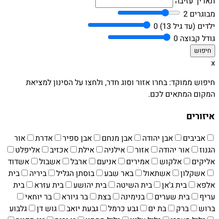
תאריך עזיבה
מבוגרים
2
ילדים (עד גיל 13)
0
גודל קבוצה
0
x
חיפוש ממוקד: בחרו אזור וסוג חדר, ולחצו על הסינון למציאת
המקום המתאים לכם.
איזורים
אביבים
אבן יהודה
אבן מנחם
אבן ספיר
אדרת
אור
הגנוז
אור יהודה
אזור
אילניה
אילת
אכזיב
אליפלט
אליקים
אלקוש
אמירים
אניעם
ארבל
אשבול
אשדוד
אשקלון
אשתאול
באר שבע
בוסתן הגליל
ביריה
בית
אלפא
בית ג'אן
בית השיטה
בית יהושע
בית עזרא
בית
עריף
בית שערים
בנימינה
בצת
בר גיורא
בר יוחאי
ברוש
ברק
בת ים
גבע כרמל
גבעת יואב
גוש דן
גלבוע