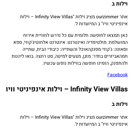
וילות ב
אתר ourzimmer מציג וילות "Infinity View Villas – וילות
אינפיניטי וויו" ב המיועדות ל.
כאן תמצאו לחופשה חלומית עם כל נדרש לחוויית אירוח
המושלמת:
מולטימדיה ואינטרנט:
אינטרנט אלחוטי
ג'קוזי, ספא
וסאונה:
ג'קוזי מפנק
האוכל והשתייה:
כיבודי הבית, שתייה
חמה
אביזרים בחדר:
מזגן, מצעים למיטה, סט רחצה. בואו ליהנות
ולהתפנק, הזמינו חופשה בווילות נופש עכשיו.
Facebook
Infinity View Villas – וילות אינפיניטי וויו
וילות ב
אתר ourzimmer מציג וילות "Infinity View Villas – וילות
אינפיניטי וויו" ב המיועדות ל.