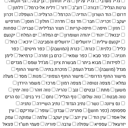
גליל מערבי
גליל עליון
גליל תחתון
גן יבנה
גני תקווה
גרנות הגליל
דבורה
דוב"ב
דור
דלית אל-כרמל
דלתון
דרום
הוד השרון
הודיה
הכרמל
הרצליה
השפלה
זכרון
יעקב
זכריה
חבר
חד נס
חדרה
חולון
חוסן
חורפיש
חזון
חיפה
חיפה-קריות
חצור הגלילית
טבריה
טפחות
יבנאל
יהוד
יהודה ושומרון
ים המלח
ים המלח
יקנעם
יקנעם עילית
ירושלים
ירושלים והסביבה
ירכא
כחל
כליל
כלנית
כנרת
כנרת (המושבה)
כפר חיטים
כפר
חנניה
כפר סבא
כפר שמאי
כרם בן זמרה
כרמיאל
לימן
לפידות
מבוא ביתר
מבשרת ציון
מג'דל שמס
מגדים
מגדל (מושבה)
מגדל העמק
מזכרת בתיה
מישור החוף
מישור החוף הדרומי
מישור החוף הצפוני
מנות
מסד
מעלה
גמלא
מצפה נטופה
מצפה רמון
מרכז
משמר הירדן
משען
מתת
נבטים
נגב
נהריה
נווה זוהר
נווה ימין
נווה מבטח
נווה שלום
נוף הגליל
נחם
ניר בנים
נס הרים
נס ציונה
נשר
נתיב הגדוד
נתיב השיירה
נתניה
ספסופה (כפר חושן)
סתריה
עבדון
עופר
עזריקם
עין
אל-אסד
עין הוד
עין יהב
עין יעקב
עלמה
עמוקה
עמק
יזרעאל
עספיא
עפולה
ערבה
פוריה
פעמי תש"ז
פצאל