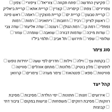
פקיעין החדשה
פתח תקווה
צוריאל
ציפורי
צפון
צפרירים
צפת
קיסריה
קצרין
קריית אתא
קריית ביאליק
קריית טבעון
קריית ים‏
קריית מוצקין
ראמה
ראש פינה
ראשון לציון
רביד
רחובות
ריחאניה
רמות
רמות
נפתלי
רמת גן
רמת הגולן
רעננה
שדה אליעזר
שדה צבי
שדות מיכה
שדמות דבורה
שואבה
שומרה
שזור
שלומי
שפר
תירוש
תל אביב
תלמי ביל"ו
סוג צימר
בקתות עץ
וילה
וילות
חדרים לפי שעה
יחידות נופש
לופטים
מלון בוטיק
מלונות
מתחם אוהלים
סוויטה
סוויטות
ספא
פנטהאוז
צימר מערה
צימרים
קרוואן
קהל יעד
אירועים
זוגות
חתונות
ימי הולדת
מסיבות
מסיבת
רווקות
מסיבת רווקים
משפחות
נגישות במקום
ציבור דתי
קבוצות