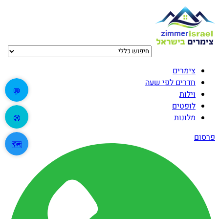
צימרים
חדרים לפי שעה
💬
וילות
לופטים
מלונות
🧭
פרסום
🗺️