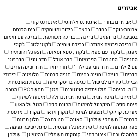
אביזרים
אביזרים בחדר
אינטרנט אלחוטי
אינטרנט קווי
ארוחת-בוקר
בחדר
בחצר
בידור ומשחקים
בית הכנסת
בסביבה
בר המים
בריכה
בריכה משותפת
בריכה עם חימום
בריכה פרטית צמודה
בריכת שחייה
ג'קוזי לזוג
ג'קוזי
מפנק
ג'קוזי עם ספא
ג'קוזי, ספא וסאונה
האוכל והשתייה
החנייה
המטבח
הפרטיות
חדר אוכל
חדר זוגי
חדר זוגי
עם 2 ילדים
חדר זוגי עם ילד 1
חדר יחיד
חדר שינה הורים
חדרים
חנייה
חנייה בחינם
חנייה פרטית
טלוויזיה
כיבודי
הבית
כיריים לבישול
כניסה בדיסקרטיות
כספת מאובטחת
מ. כביסה
מולטימדיה ואינטרנט
מזגן
מחשב PC
מטבח
מיחם
מיטה זוגית
מיטה זוגית גדולה
מיטות לשיזוף
מיטת ספה
מיקרוגל לחימום
מכונת קפה
מנגל על האש
מערכת קריוקי
מצעים למיטה
מקרן וידאו
מקרר
מרפסת
פרטית
משחקי שולחן
סאונה
סט רחצה
סלון מרווח
ספה נפתחת למיטה
פינת אוכל רומנטית
פינת ישיבה נעימה
פלטה לשבת
ציבור דתי
קומקום חשמלי
רהיטי גן
שולחן