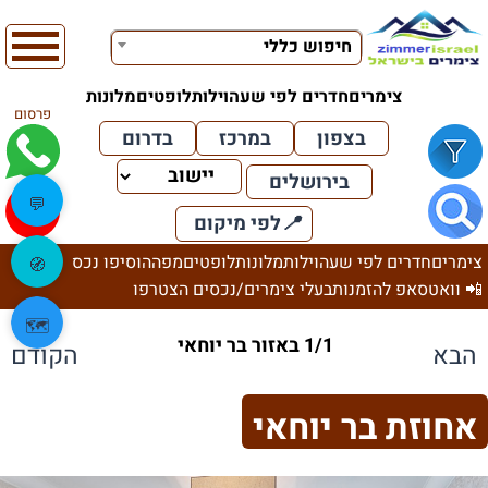
חיפוש כללי
צימרים
חדרים לפי שעה
וילות
לופטים
מלונות
פרסום
בצפון
במרכז
בדרום
בירושלים
💬
📍
לפי מיקום
צימרים
חדרים לפי שעה
וילות
מלונות
לופטים
מפה
הוסיפו נכס
🧭
📲 וואטסאפ להזמנות
בעלי צימרים/נכסים הצטרפו
🗺️
1/1 באזור בר יוחאי
הבא
הקודם
אחוזת בר יוחאי