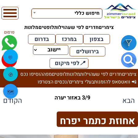
חיפוש כללי
צימרים
חדרים לפי שעה
וילות
לופטים
מלונות
פרסום
בצפון
במרכז
בדרום
בירושלים
💬
📍
לפי מיקום
צימרים
חדרים לפי שעה
וילות
מלונות
לופטים
מפה
הוסיפו נכס
🧭
📲 וואטסאפ להזמנות
בעלי צימרים/נכסים הצטרפו
🗺️
3/9 באזור יערה
הבא
הקודם
אחוזת כתמר יפרח