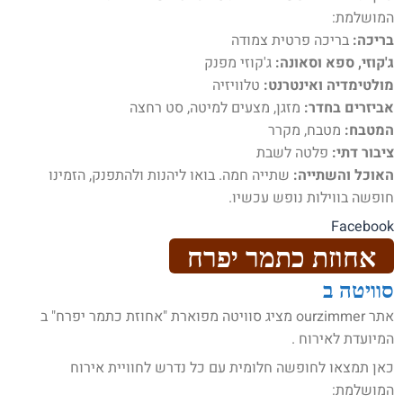
המושלמת:
בריכה:
בריכה פרטית צמודה
ג'קוזי, ספא וסאונה:
ג'קוזי מפנק
מולטימדיה ואינטרנט:
טלוויזיה
אביזרים בחדר:
מזגן, מצעים למיטה, סט רחצה
המטבח:
מטבח, מקרר
ציבור דתי:
פלטה לשבת
האוכל והשתייה:
שתייה חמה. בואו ליהנות ולהתפנק, הזמינו
חופשה בווילות נופש עכשיו.
Facebook
אחוזת כתמר יפרח
סוויטה ב
אתר ourzimmer מציג סוויטה מפוארת "אחוזת כתמר יפרח" ב
המיועדת לאירוח .
כאן תמצאו לחופשה חלומית עם כל נדרש לחוויית אירוח
המושלמת: