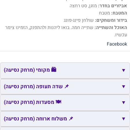
אביזרים בחדר:
מזגן, סט רחצה
המטבח:
מטבח
בידור ומשחקים:
שולחן פינג-פונג
האוכל והשתייה:
שתייה חמה. בואו ליהנות ולהתפנק, הזמינו צימר
עכשיו.
Facebook
🛍️ מקומי (מרחק נסיעה)
▼
🛍️
▼
שם
כתובת
מרחק
זמן
📌 שדה תעופה (מרחק נסיעה)
🛍️
אור הגנוז
אור הגנוז
0.3
2
📌
שם
כתובת
מרחק
זמן
🍽️ מסעדות (מרחק נסיעה)
▼
🛍️
ספסופה
ספסופה
1.5
5
📌
נמל התעופה ראש פינה
ראש פינה
23.2
24
🍽️
▼
שם
כתובת
מרחק
📌 משלוח ארוחה (מרחק נסיעה)
זמן