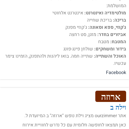
המושלמת:
מולטימדיה ואינטרנט:
אינטרנט אלחוטי
בריכה:
בריכת שחייה
ג'קוזי, ספא וסאונה:
ג'קוזי מפנק
אביזרים בחדר:
מזגן, סט רחצה
המטבח:
מטבח
בידור ומשחקים:
שולחן פינג-פונג
האוכל והשתייה:
שתייה חמה. בואו ליהנות ולהתפנק, הזמינו צימר
עכשיו.
Facebook
ארוזה
וילה ב
אתר ourzimmer מציג וילת נופש "ארוזה" ב המיועדת ל.
כאן תמצאו לחופשה חלומית עם כל נדרש לחוויית אירוח