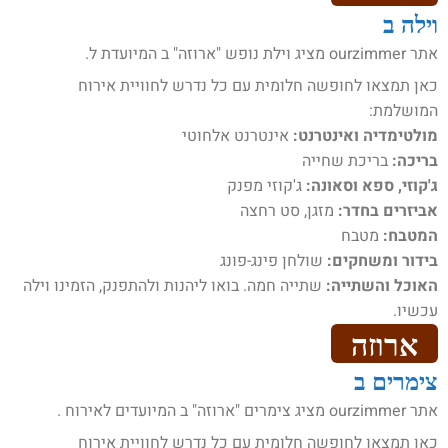
וילה ב
אתר ourzimmer מציג וילת נופש "ארוזה" ב המיועדת ל.
כאן תמצאו לחופשה חלומית עם כל נדרש לחוויית אירוח
המושלמת:
מולטימדיה ואינטרנט:
אינטרנט אלחוטי
בריכה:
בריכת שחייה
ג'קוזי, ספא וסאונה:
ג'קוזי מפנק
אביזרים בחדר:
מזגן, סט רחצה
המטבח:
מטבח
בידור ומשחקים:
שולחן פינג-פונג
האוכל והשתייה:
שתייה חמה. בואו ליהנות ולהתפנק, הזמינו וילה
עכשיו.
ארוזה
צימרים ב
אתר ourzimmer מציג צימרים "ארוזה" ב המיועדים לאירוח .
כאן תמצאו לחופשה חלומית עם כל נדרש לחוויית אירוח