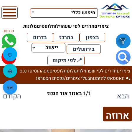
חיפוש כללי
צימרים
חדרים לפי שעה
וילות
לופטים
מלונות
פרסום
בצפון
במרכז
בדרום
בירושלים
💬
📍
לפי מיקום
צימרים
חדרים לפי שעה
וילות
מלונות
לופטים
מפה
הוסיפו נכס
🧭
📲 וואטסאפ להזמנות
בעלי צימרים/נכסים הצטרפו
🗺️
1/1 באזור אור הגנוז
הבא
הקודם
ארוזה