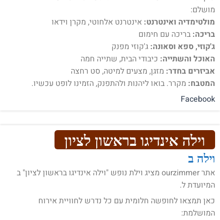
מושלם:
מולטימדיה ואינטרנט:
אינטרנט אלחוטי, מקרן וידאו
בריכה:
בריכה עם חימום
ג'קוזי, ספא וסאונה:
ג'קוזי מפנק
האוכל והשתייה:
כיבודי הבית, שתייה חמה
אביזרים בחדר:
מזגן, מצעים למיטה, סט רחצה
המטבח:
מקרר. בואו ליהנות ולהתפנק, הזמינו לופט עכשיו.
Facebook
וילה אינדיגו בראשון לציון
וילה ב
אתר ourzimmer מציג וילת נופש "וילה אינדיגו בראשון לציון" ב
המיועדת ל.
כאן תמצאו לחופשה חלומית עם כל נדרש לחוויית אירוח
המושלמת: