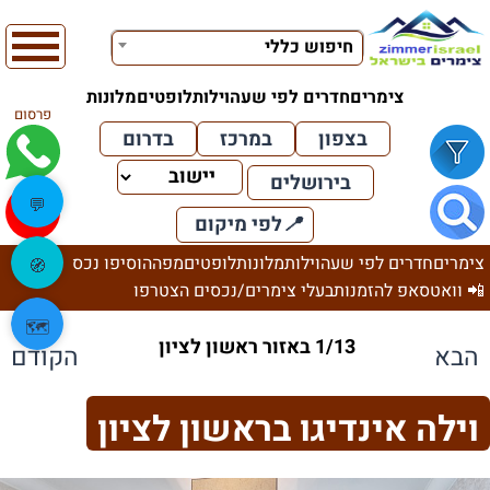
חיפוש כללי
צימרים
חדרים לפי שעה
וילות
לופטים
מלונות
פרסום
בצפון
במרכז
בדרום
בירושלים
💬
📍
לפי מיקום
צימרים
חדרים לפי שעה
וילות
מלונות
לופטים
מפה
הוסיפו נכס
🧭
📲 וואטסאפ להזמנות
בעלי צימרים/נכסים הצטרפו
🗺️
1/13 באזור ראשון לציון
הבא
הקודם
וילה אינדיגו בראשון לציון